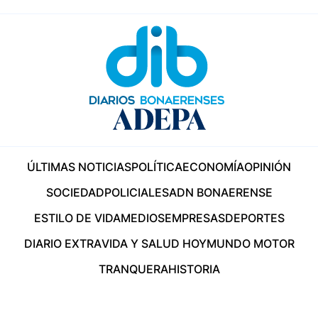
ÚLTIMAS NOTICIAS
POLÍTICA
ECONOMÍA
OPINIÓN
SOCIEDAD
POLICIALES
ADN BONAERENSE
ESTILO DE VIDA
MEDIOS
EMPRESAS
DEPORTES
DIARIO EXTRA
VIDA Y SALUD HOY
MUNDO MOTOR
TRANQUERA
HISTORIA