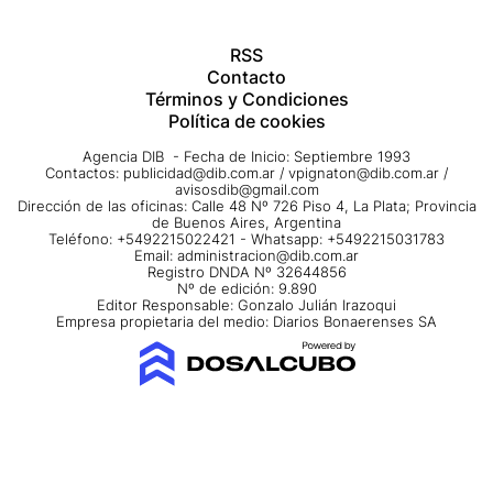
RSS
Contacto
Términos y Condiciones
Política de cookies
Agencia DIB - Fecha de Inicio: Septiembre 1993
Contactos:
publicidad@dib.com.ar
/
vpignaton@dib.com.ar
/
avisosdib@gmail.com
Dirección de las oficinas: Calle 48 Nº 726 Piso 4, La Plata; Provincia
de Buenos Aires, Argentina
Teléfono: +5492215022421 - Whatsapp: +5492215031783
Email:
administracion@dib.com.ar
Registro DNDA Nº 32644856
Nº de edición: 9.890
Editor Responsable: Gonzalo Julián Irazoqui
Empresa propietaria del medio: Diarios Bonaerenses SA