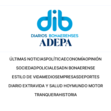
ÚLTIMAS NOTICIAS
POLÍTICA
ECONOMÍA
OPINIÓN
SOCIEDAD
POLICIALES
ADN BONAERENSE
ESTILO DE VIDA
MEDIOS
EMPRESAS
DEPORTES
DIARIO EXTRA
VIDA Y SALUD HOY
MUNDO MOTOR
TRANQUERA
HISTORIA