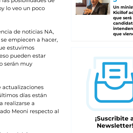
 las posibilidades de
Un minis
y lo veo un poco
Kicillof 
que será
candidat
intenden
encia de noticias NA,
que vien
 se empiecen a hacer,
que estuvimos
 eso pueden estar
ro serán muy
e actualizaciones
 últimos días están
a realizarse a
tado Meoni respecto al
¡Suscribite a
Newsletter