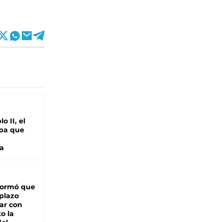
o II, el
pa que
a
formó que
 plazo
ar con
o la