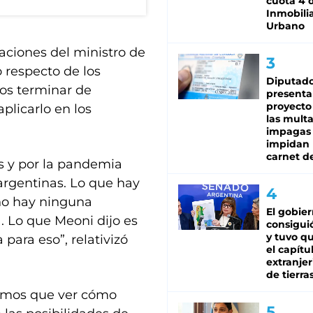
cuota 4 
Inmobilia
Urbano
raciones del ministro de
 respecto de los
Diputado
mos terminar de
presenta
proyecto
aplicarlo en los
las mult
impagas
impidan 
carnet d
as y por la pandemia
 argentinas. Lo que hay
no hay ninguna
El gobie
. Lo que Meoni dijo es
consiguió
y tuvo qu
para eso”, relativizó
el capítu
extranjer
de tierra
nemos que ver cómo