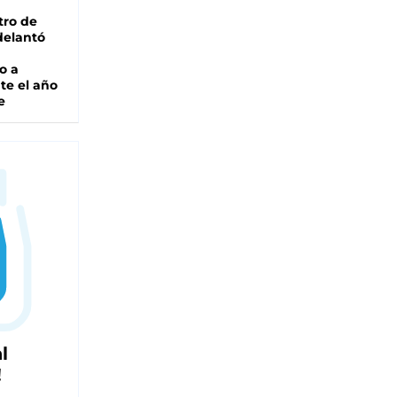
tro de
adelantó
o a
te el año
e
l
!