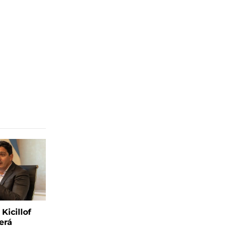
Kicillof
erá