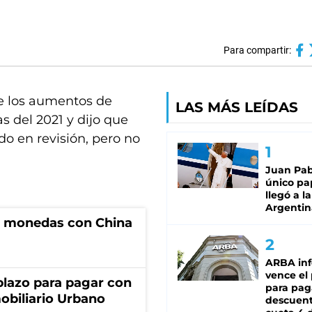
Para compartir:
ue los aumentos de
LAS MÁS LEÍDAS
s del 2021 y dijo que
do en revisión, pero no
Juan Pabl
único pa
llegó a la
Argentin
e monedas con China
ARBA in
vence el
lazo para pagar con
para pag
obiliario Urbano
descuent