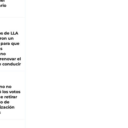
del
rio
s de LLA
ron un
 para que
as
 no
renovar el
e conducir
rno no
 los votos
e retirar
lo de
ización
s