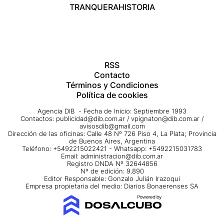
TRANQUERA
HISTORIA
RSS
Contacto
Términos y Condiciones
Política de cookies
Agencia DIB - Fecha de Inicio: Septiembre 1993
Contactos:
publicidad@dib.com.ar
/
vpignaton@dib.com.ar
/
avisosdib@gmail.com
Dirección de las oficinas: Calle 48 Nº 726 Piso 4, La Plata; Provincia
de Buenos Aires, Argentina
Teléfono: +5492215022421 - Whatsapp: +5492215031783
Email:
administracion@dib.com.ar
Registro DNDA Nº 32644856
Nº de edición: 9.890
Editor Responsable: Gonzalo Julián Irazoqui
Empresa propietaria del medio: Diarios Bonaerenses SA