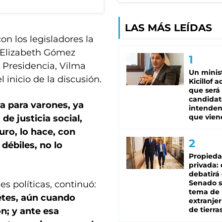
LAS MÁS LEÍDAS
on los legisladores la
, Elizabeth Gómez
a Presidencia, Vilma
Un minis
 inicio de la discusión.
Kicillof 
que será
candidat
ra para varones, ya
intenden
que vien
 de justicia social,
ro, lo hace, con
débiles, no lo
Propied
privada:
debatirá 
Senado s
s políticas, continuó:
tema de 
etes, aún cuando
extranjer
de tierra
ón;
y ante esa