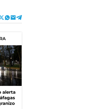
ORA
 alerta
ráfagas
granizo