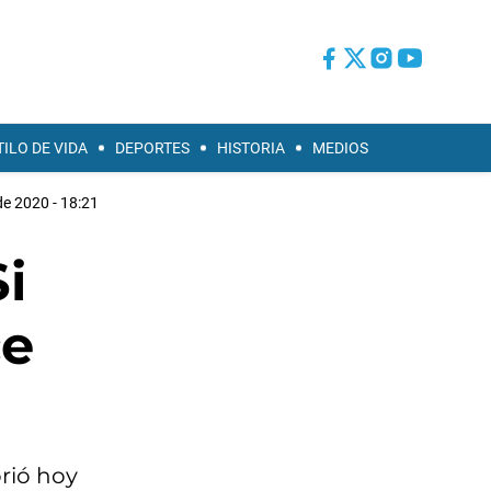
TILO DE VIDA
DEPORTES
HISTORIA
MEDIOS
de 2020 - 18:21
i
ce
brió hoy