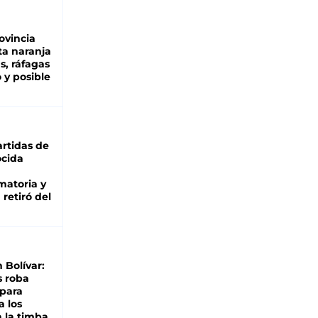
ovincia
ta naranja
as, ráfagas
 y posible
rtidas de
cida
matoria y
retiró del
n Bolívar:
s roba
 para
a los
 la timba,