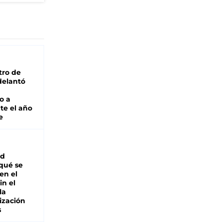
tro de
adelantó
o a
te el año
e
ad
 qué se
en el
in el
la
ización
s