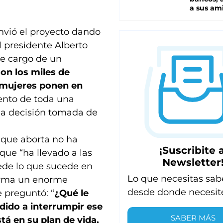
a sus am
envió el proyecto dando
 presidente Alberto
se cargo de un
s
on los miles de
s mujeres ponen en
ento de toda una
na decisión tomada de
r que aborta no ha
¡Suscribite a
que “ha llevado a las
Newsletter
ede lo que sucede en
Lo que necesitas sab
arma un enorme
desde donde necesit
e preguntó: “
¿Qué le
dido a interrumpir ese
SABER MÁS
á en su plan de vida,