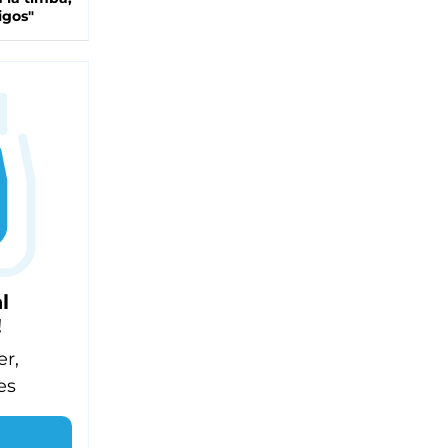
igos"
l
!
er,
es