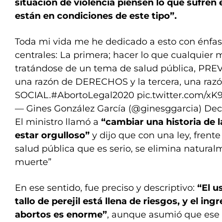
situación de violencia piensen lo que sufre
están en condiciones de este tipo”.
Toda mi vida me he dedicado a esto con énfasi
centrales: La primera; hacer lo que cualquier
tratándose de un tema de salud pública, PRE
una razón de DERECHOS y la tercera, una raz
SOCIAL.
#AbortoLegal2020
pic.twitter.com/xK
— Gines González García (@ginesggarcia)
Dec
El ministro llamó a
“cambiar una historia de 
estar orgulloso”
y dijo que con una ley, frent
salud pública que es serio, se elimina natura
muerte”
En ese sentido, fue preciso y descriptivo:
“El u
tallo de perejil está llena de riesgos, y el ing
abortos es enorme”
, aunque asumió que ese