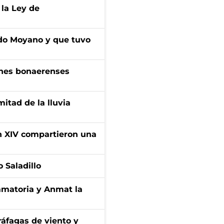
 la Ley de
do Moyano y que tuvo
enes bonaerenses
itad de la lluvia
ón XIV compartieron una
 Saladillo
amatoria y Anmat la
 ráfagas de viento y