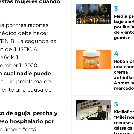
n estas mujeres cuando
Media pr
bajo aler
s por tres razones
por lluvi
de viento
 médico debe hacer
granizo
VENIR. La segunda es
ón de JUSTICIA
9a8qkIJj
Roban pa
ember 1, 2020
una cono
crema
la cual nadie puede
antiinfla
e a “un problema de
Anmat la 
mercado
lmente una causa de
Kicillof e
so de aguja, percha y
"Milei no
reso hospitalario por
recursos
dárselos 
 número “está
bancos, a