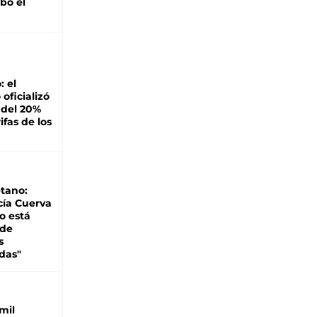
bó el
: el
oficializó
 del 20%
ifas de los
tano:
cía Cuerva
o está
 de
s
das"
mil