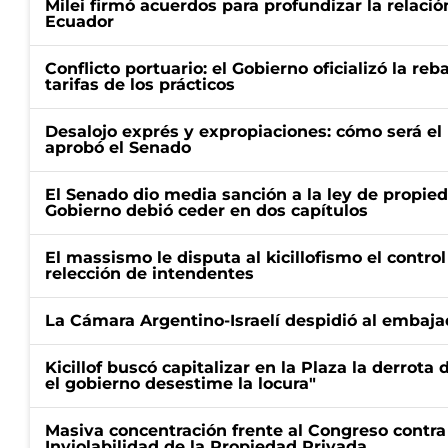
Milei firmó acuerdos para profundizar la relaci
Ecuador
Conflicto portuario: el Gobierno oficializó la reb
tarifas de los prácticos
Desalojo exprés y expropiaciones: cómo será e
aprobó el Senado
El Senado dio media sanción a la ley de propied
Gobierno debió ceder en dos capítulos
El massismo le disputa al kicillofismo el control
relección de intendentes
La Cámara Argentino-Israelí despidió al embaja
Kicillof buscó capitalizar en la Plaza la derrota 
el gobierno desestime la locura"
Masiva concentración frente al Congreso contra
Inviolabilidad de la Propiedad Privada