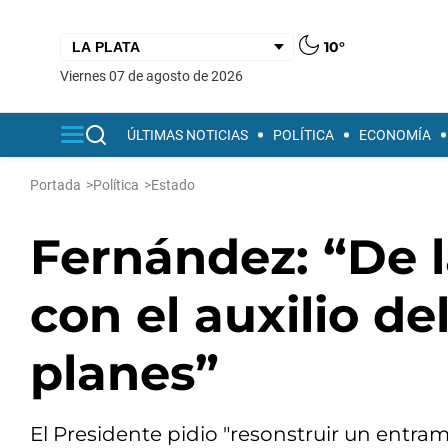
10°
viernes 07 de agosto de 2026
ÚLTIMAS NOTICIAS
POLÍTICA
ECONOMÍA
Portada
>
Política
>
Estado
Fernández: “De l
con el auxilio de
planes”
El Presidente pidio "resonstruir un entr