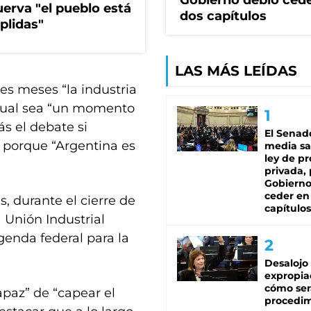
Gobierno debió ced
erva "el pueblo está
dos capítulos
plidas"
LAS MÁS LEÍDAS
res meses “la industria
ctual sea “un momento
ás el debate si
El Senad
l porque “Argentina es
media sa
ley de p
privada, 
Gobierno
ceder en
, durante el cierre de
capítulos
a Unión Industrial
genda federal para la
Desalojo
expropia
cómo ser
paz” de “capear el
procedi