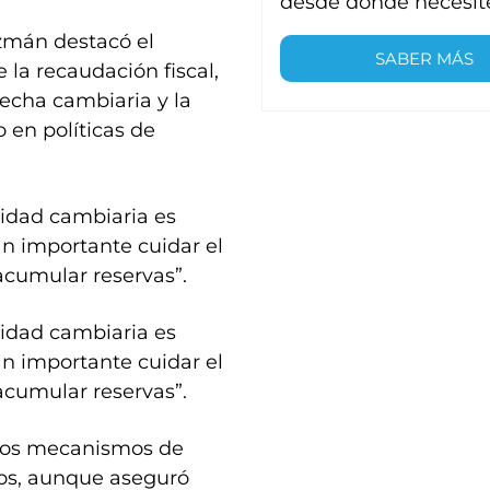
desde donde necesit
uzmán destacó el
SABER MÁS
 la recaudación fiscal,
recha cambiaria y la
 en políticas de
lidad cambiaria es
an importante cuidar el
 acumular reservas”.
lidad cambiaria es
an importante cuidar el
 acumular reservas”.
los mecanismos de
vos, aunque aseguró