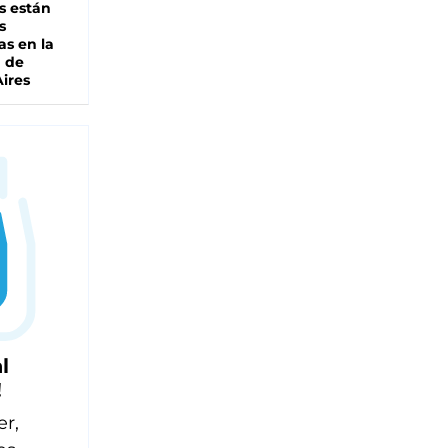
s están
s
as en la
a de
ires
l
!
er,