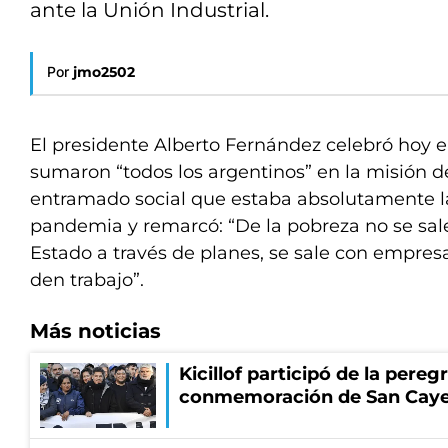
ante la Unión Industrial.
Por
jmo2502
El presidente Alberto Fernández celebró hoy 
sumaron “todos los argentinos” en la misión d
entramado social que estaba absolutamente l
pandemia y remarcó: “De la pobreza no se sale
Estado a través de planes, se sale con empresa
den trabajo”.
Más noticias
Kicillof participó de la pereg
conmemoración de San Cay