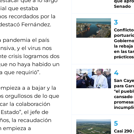
estacar que a lo largo
que apro
Senado
ial que estaba
os recordados por la
 destacó Fernández.
Conflicto
portuario
la pandemia el país
Gobierno 
la rebaja
siva, y el virus nos
en las tar
te crisis logramos dos
prácticos
que no haya habido un
a que requirió”.
San Caye
para Gar
mpieza a a bajar y la
"el puebl
s orgullosos de lo que
cansado
promesa
car la colaboración
incumpli
Estado”, el jefe de
ños, la recaudación
ón empieza a
Casi 290 