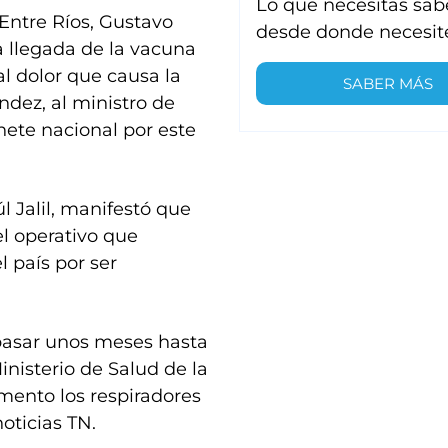
Lo que necesitas sab
 Entre Ríos, Gustavo
desde donde necesit
a llegada de la vacuna
l dolor que causa la
SABER MÁS
ndez, al ministro de
nete nacional por este
l Jalil, manifestó que
el operativo que
l país por ser
pasar unos meses hasta
isterio de Salud de la
mento los respiradores
noticias TN.