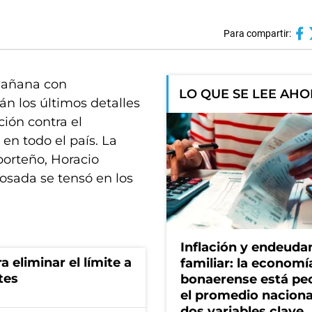
Para compartir:
mañana con
LO QUE SE LEE AH
án los últimos detalles
ión contra el
en todo el país. La
 porteño, Horacio
Rosada se tensó en los
Inflación y endeud
a eliminar el límite a
familiar: la economí
tes
bonaerense está pe
el promedio naciona
dos variables clave