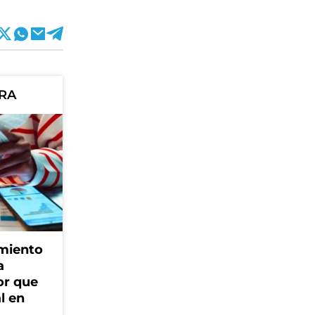
ORA
amiento
a
or que
l en