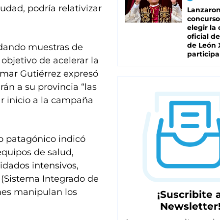
udad, podría relativizar
Lanzaro
concurso
elegir la
oficial de
de León 
 dando muestras de
participa
 objetivo de acelerar la
mar Gutiérrez expresó
rán a su provincia “las
r inicio a la campaña
io patagónico indicó
equipos de salud,
dados intensivos,
N (Sistema Integrado de
nes manipulan los
¡Suscribite a
Newsletter