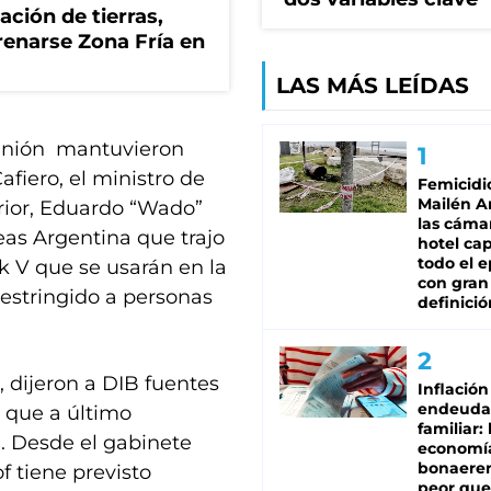
zación de tierras,
renarse Zona Fría en
LAS MÁS LEÍDAS
eunión mantuvieron
fiero, el ministro de
Femicidi
Mailén A
rior, Eduardo “Wado”
las cáma
eas Argentina que trajo
hotel ca
todo el e
k V que se usarán en la
con gran
restringido a personas
definició
, dijeron a DIB fuentes
Inflación
endeuda
 que a último
familiar: 
 Desde el gabinete
economí
bonaeren
f tiene previsto
peor que