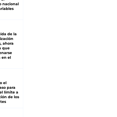
 nacional
riables
aída de la
ización
s, ahora
n que
renarse
 en el
io el
aso para
el límite a
ción de los
tes