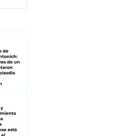
o de
ntonich:
ras de un
ptaron
pisodio
n
 y
miento
la
a
se está
 el