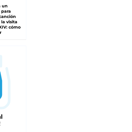
n un
 para
 canción
 la visita
XIV: cómo
r
l
!