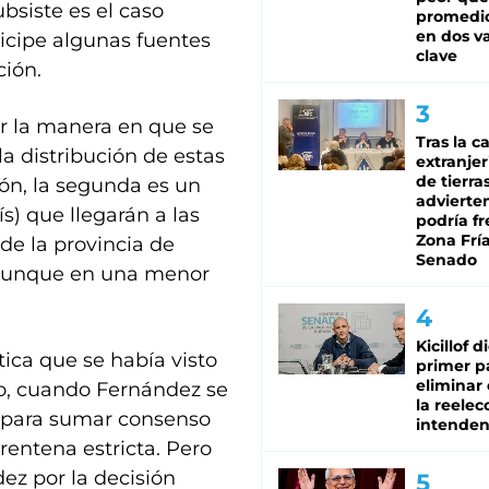
ubsiste es el caso
promedio
en dos va
icipe algunas fuentes
clave
ción.
ar la manera en que se
Tras la c
la distribución de estas
extranjer
de tierra
ión, la segunda es un
advierte
s) que llegarán a las
podría f
Zona Fría
 de la provincia de
Senado
 aunque en una menor
Kicillof d
tica que se había visto
primer p
eliminar 
ño, cuando Fernández se
la reelec
 para sumar consenso
intenden
rentena estricta. Pero
ez por la decisión