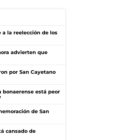
e a la reelección de los
ahora advierten que
ron por San Cayetano
a bonaerense está peor
e
onmemoración de San
stá cansado de