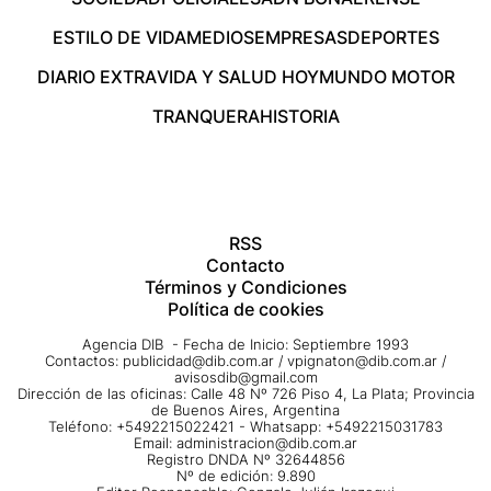
ESTILO DE VIDA
MEDIOS
EMPRESAS
DEPORTES
DIARIO EXTRA
VIDA Y SALUD HOY
MUNDO MOTOR
TRANQUERA
HISTORIA
RSS
Contacto
Términos y Condiciones
Política de cookies
Agencia DIB - Fecha de Inicio: Septiembre 1993
Contactos:
publicidad@dib.com.ar
/
vpignaton@dib.com.ar
/
avisosdib@gmail.com
Dirección de las oficinas: Calle 48 Nº 726 Piso 4, La Plata; Provincia
de Buenos Aires, Argentina
Teléfono: +5492215022421 - Whatsapp: +5492215031783
Email:
administracion@dib.com.ar
Registro DNDA Nº 32644856
Nº de edición: 9.890