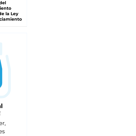
del
iento
de la Ley
ciamiento
l
!
er,
es