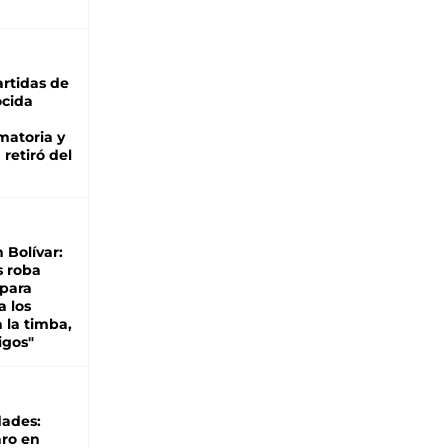
rtidas de
cida
matoria y
retiró del
n Bolívar:
s roba
 para
a los
 la timba,
igos"
dades:
ro en