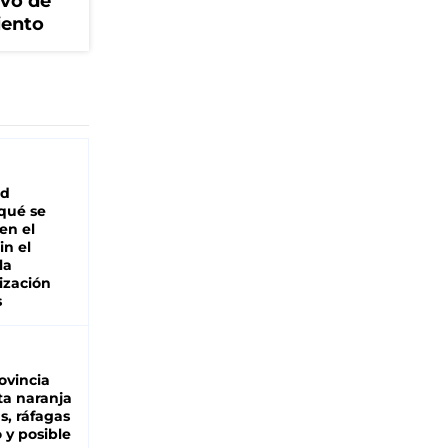
ivo de
iento
ad
 qué se
en el
in el
la
ización
s
ovincia
ta naranja
as, ráfagas
 y posible