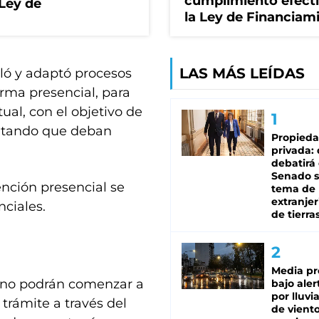
cumplimiento efect
 Ley de
la Ley de Financiam
LAS MÁS LEÍDAS
ló y adaptó procesos
rma presencial, para
ual, con el objetivo de
evitando que deban
Propied
privada:
debatirá 
Senado s
ención presencial se
tema de 
extranjer
ciales.
de tierra
Media pr
urno podrán comenzar a
bajo aler
por lluvi
 trámite a través del
de viento