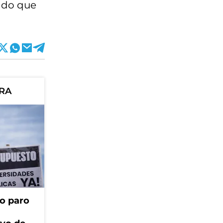
ando que
ORA
o paro