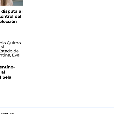
 disputa al
control del
elección
s
entino-
 al
 Sela