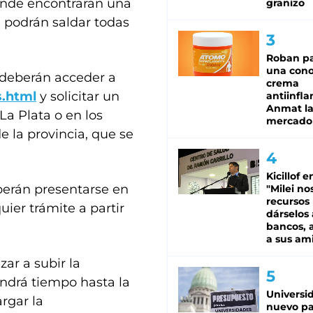
donde encontrarán una
granizo
e podrán saldar todas
Roban pa
una cono
, deberán acceder a
crema
s.html
y solicitar un
antiinfla
Anmat la 
La Plata o en los
mercado
e la provincia, que se
Kicillof e
erán presentarse en
"Milei no
recursos
uier trámite a partir
dárselos 
bancos, a
a sus am
zar a subir la
ndrá tiempo hasta la
Universi
rgar la
nuevo pa