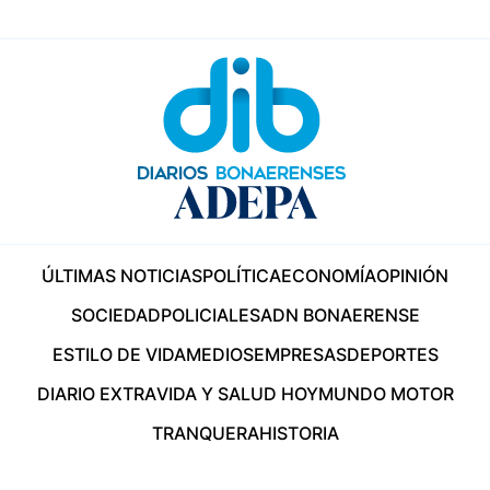
ÚLTIMAS NOTICIAS
POLÍTICA
ECONOMÍA
OPINIÓN
SOCIEDAD
POLICIALES
ADN BONAERENSE
ESTILO DE VIDA
MEDIOS
EMPRESAS
DEPORTES
DIARIO EXTRA
VIDA Y SALUD HOY
MUNDO MOTOR
TRANQUERA
HISTORIA