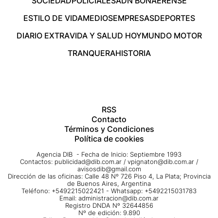
SOCIEDAD
POLICIALES
ADN BONAERENSE
ESTILO DE VIDA
MEDIOS
EMPRESAS
DEPORTES
DIARIO EXTRA
VIDA Y SALUD HOY
MUNDO MOTOR
TRANQUERA
HISTORIA
RSS
Contacto
Términos y Condiciones
Política de cookies
Agencia DIB - Fecha de Inicio: Septiembre 1993
Contactos:
publicidad@dib.com.ar
/
vpignaton@dib.com.ar
/
avisosdib@gmail.com
Dirección de las oficinas: Calle 48 Nº 726 Piso 4, La Plata; Provincia
de Buenos Aires, Argentina
Teléfono: +5492215022421 - Whatsapp: +5492215031783
Email:
administracion@dib.com.ar
Registro DNDA Nº 32644856
Nº de edición: 9.890