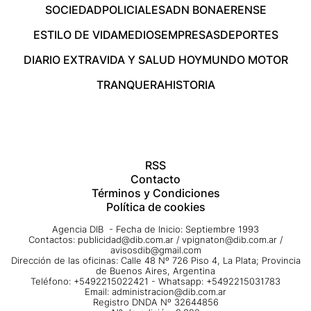
SOCIEDAD
POLICIALES
ADN BONAERENSE
ESTILO DE VIDA
MEDIOS
EMPRESAS
DEPORTES
DIARIO EXTRA
VIDA Y SALUD HOY
MUNDO MOTOR
TRANQUERA
HISTORIA
RSS
Contacto
Términos y Condiciones
Política de cookies
Agencia DIB - Fecha de Inicio: Septiembre 1993
Contactos:
publicidad@dib.com.ar
/
vpignaton@dib.com.ar
/
avisosdib@gmail.com
Dirección de las oficinas: Calle 48 Nº 726 Piso 4, La Plata; Provincia
de Buenos Aires, Argentina
Teléfono: +5492215022421 - Whatsapp: +5492215031783
Email:
administracion@dib.com.ar
Registro DNDA Nº 32644856