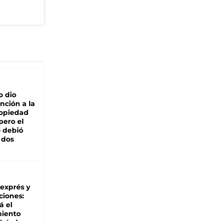
o dio
nción a la
ropiedad
pero el
 debió
 dos
 exprés y
ciones:
á el
miento