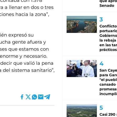
 contaba con 1.578
que apro
Senado
a a llenar en dos o tres
iones hacia la zona”,
Conflicto
portuario
bién expresó su
Gobierno 
la rebaja
ucha gente afuera y
en las tar
eses que estamos con
prácticos
 enorme y necesario.
ecir que valió la pena
 del sistema sanitario”,
San Caye
para Gar
"el puebl
cansado
promesa
incumpli
Casi 290 