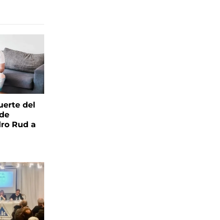
uerte del
 de
ro Rud a