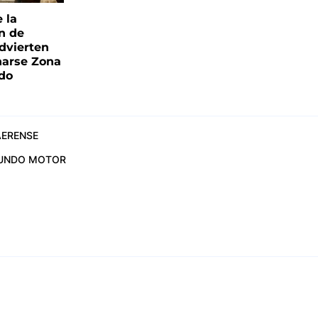
e la
ón de
advierten
narse Zona
ado
ERENSE
UNDO MOTOR