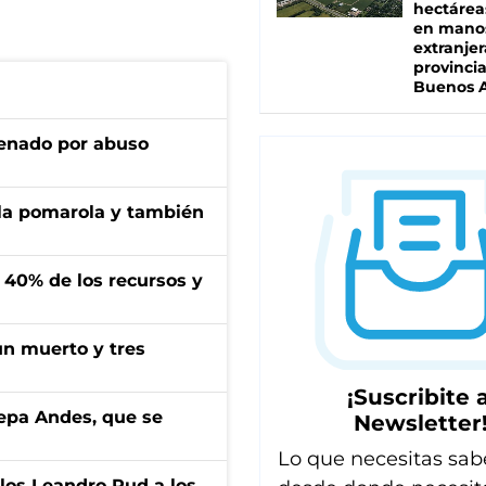
hectárea
en mano
extranjer
provinci
Buenos A
denado por abuso
 la pomarola y también
l 40% de los recursos y
un muerto y tres
¡Suscribite a
cepa Andes, que se
Newsletter
Lo que necesitas sab
los Leandro Rud a los