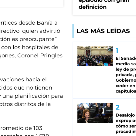
episodio con gran
definición
ríticos desde Bahía a
LAS MÁS LEÍDAS
irectivo, quien advirtió
uación es preocupante”
con los hospitales de
gones, Coronel Pringles
El Senad
media sa
ley de p
privada, 
vaciones hacia el
Gobierno
ceder en
rtidos que no tienen
capítulos
 una planificación para
ros distritos de la
Desalojo
expropia
cómo ser
 promedio de 103
procedi