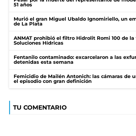
51 años
Murió el gran Miguel Ubaldo Ignomiriello, un 
de La Plata
ANMAT prohibió el filtro Hidrolit Romi 100 de l
Soluciones Hídricas
Fentanilo contaminado: excarcelaron a las exf
detenidas esta semana
Femicidio de Mailén Antonich: las cámaras de u
el episodio con gran definición
TU COMENTARIO