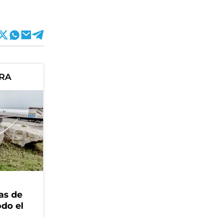
ORA
as de
odo el