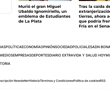
Murió el gran Miguel
Tras la caída d
Ubaldo Ignomiriello, un
extranjerizaci
emblema de Estudiantes
tierras, ahora 
de La Plata
que podría fre
Fría en el Sen
IAS
POLÍTICA
ECONOMÍA
OPINIÓN
SOCIEDAD
POLICIALES
ADN BONA
MEDIOS
EMPRESAS
DEPORTES
DIARIO EXTRA
VIDA Y SALUD HOY
M
STORIA
scripción Newsletter
Historia
Términos y Condiciones
Política de cookies
RSS
.com
os Aires, Argentina