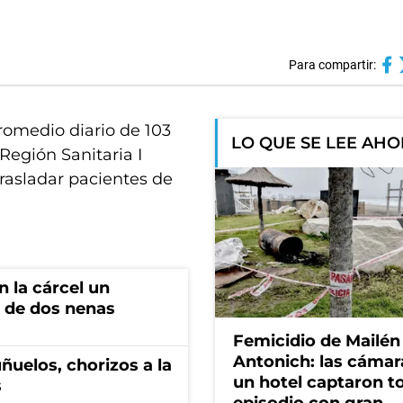
Para compartir:
romedio diario de 103
LO QUE SE LEE AH
Región Sanitaria I
trasladar pacientes de
 la cárcel un
 de dos nenas
Femicidio de Mailén
Antonich: las cámar
ñuelos, chorizos a la
un hotel captaron t
s