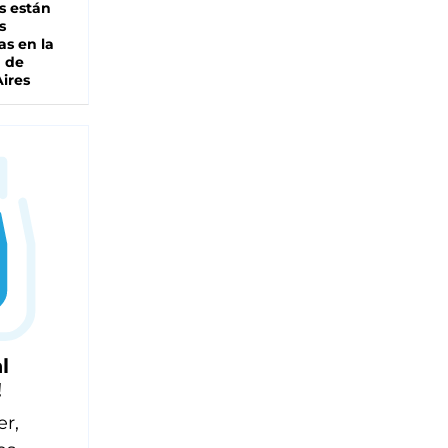
s están
s
as en la
a de
ires
l
!
er,