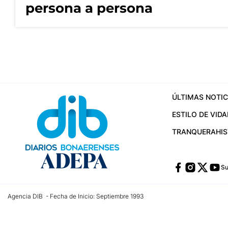
persona a persona
ÚLTIMAS NOTIC
ESTILO DE VIDA
TRANQUERA
HI
Su
Agencia DIB - Fecha de Inicio: Septiembre 1993
Contactos:
publicidad@dib.com.ar
/
vpignaton@dib.com.ar
/
avisosdib@gmail
Dirección de las oficinas: Calle 48 Nº 726 Piso 4, La Plata; Provincia de Buen
Teléfono: +5492215022421 - Whatsapp: +5492215031783