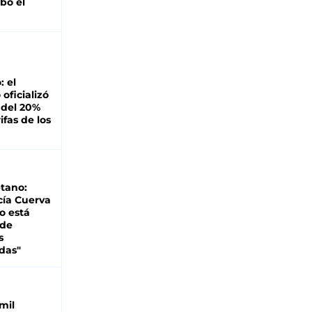
bó el
: el
oficializó
 del 20%
ifas de los
tano:
cía Cuerva
o está
 de
s
das"
mil