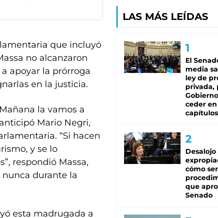
LAS MÁS LEÍDAS
rlamentaria que incluyó
 Massa no alcanzaron
El Senad
media sa
 a apoyar la prórroga
ley de p
rlas en la justicia.
privada, 
Gobierno
ceder en
l. Mañana la vamos a
capítulos
anticipó Mario Negri,
parlamentaria. “Si hacen
rismo, y se lo
Desalojo
expropia
os”, respondió Massa,
cómo ser
 nunca durante la
procedi
que apro
Senado
cluyó esta madrugada a