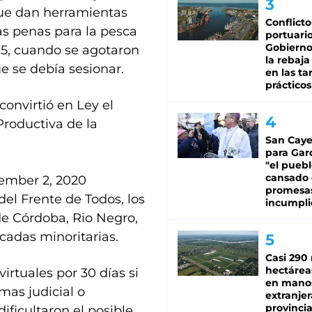
que dan herramientas
Conflicto
las penas para la pesca
portuario
Gobierno 
,15, cuando se agotaron
la rebaja
e se debía sesionar.
en las tar
prácticos
convirtió en Ley el
Productiva de la
San Caye
para Gar
"el puebl
cansado
ember 2, 2020
promesa
el Frente de Todos, los
incumpli
de Córdoba, Rio Negro,
cadas minoritarias.
Casi 290 
hectárea
irtuales por 30 días si
en mano
mas judicial o
extranjer
provinci
ificultaron el posible