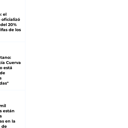
: el
oficializó
 del 20%
ifas de los
tano:
cía Cuerva
o está
 de
s
das"
mil
s están
s
as en la
a de