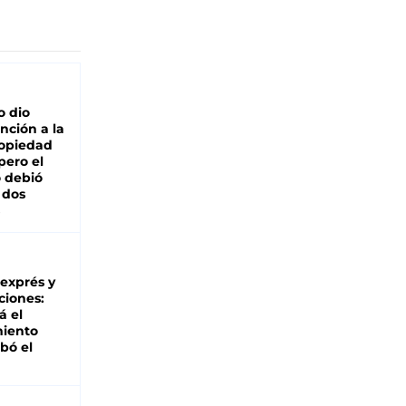
o dio
nción a la
ropiedad
pero el
 debió
 dos
 exprés y
ciones:
á el
miento
bó el