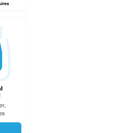
ires
l
!
er,
es