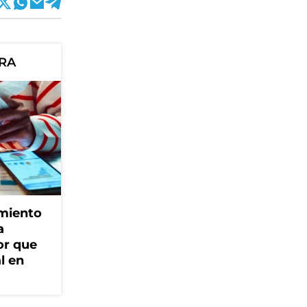
ORA
amiento
a
or que
l en