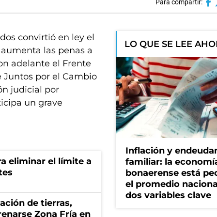
Para compartir:
os convirtió en ley el
LO QUE SE LEE AH
e aumenta las penas a
ron adelante el Frente
e Juntos por el Cambio
n judicial por
ticipa un grave
Inflación y endeud
a eliminar el límite a
familiar: la economí
tes
bonaerense está pe
el promedio naciona
dos variables clave
zación de tierras,
renarse Zona Fría en