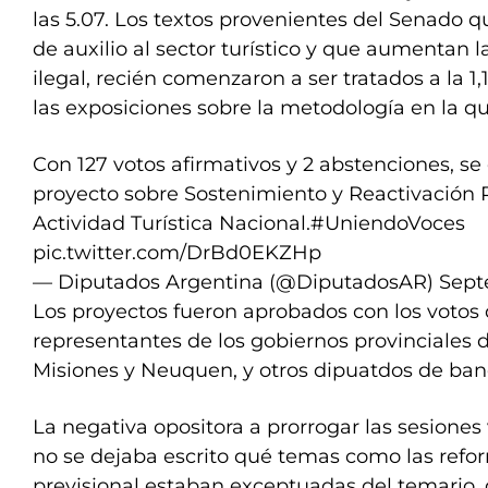
las 5.07. Los textos provenientes del Senado 
de auxilio al sector turístico y que aumentan 
ilegal, recién comenzaron a ser tratados a la 1
las exposiciones sobre la metodología en la qu
Con 127 votos afirmativos y 2 abstenciones, se 
proyecto sobre Sostenimiento y Reactivación 
Actividad Turística Nacional.
#UniendoVoces
pic.twitter.com/DrBd0EKZHp
— Diputados Argentina (@DiputadosAR)
Sept
Los proyectos fueron aprobados con los votos d
representantes de los gobiernos provinciales 
Misiones y Neuquen, y otros dipuatdos de ban
La negativa opositora a prorrogar las sesiones v
no se dejaba escrito qué temas como las refor
previsional estaban exceptuadas del temario, d