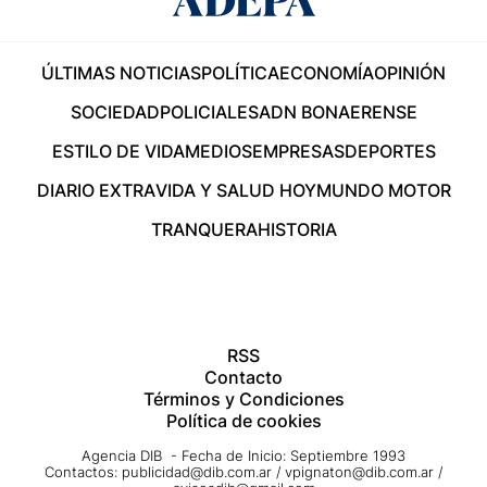
ÚLTIMAS NOTICIAS
POLÍTICA
ECONOMÍA
OPINIÓN
SOCIEDAD
POLICIALES
ADN BONAERENSE
ESTILO DE VIDA
MEDIOS
EMPRESAS
DEPORTES
DIARIO EXTRA
VIDA Y SALUD HOY
MUNDO MOTOR
TRANQUERA
HISTORIA
RSS
Contacto
Términos y Condiciones
Política de cookies
Agencia DIB - Fecha de Inicio: Septiembre 1993
Contactos:
publicidad@dib.com.ar
/
vpignaton@dib.com.ar
/