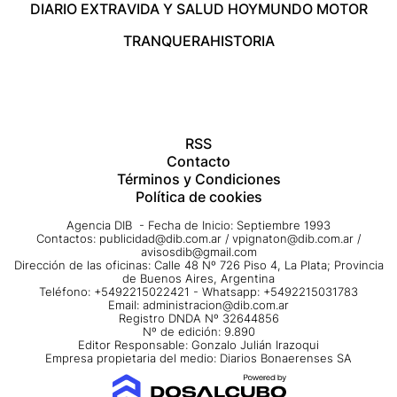
DIARIO EXTRA
VIDA Y SALUD HOY
MUNDO MOTOR
TRANQUERA
HISTORIA
RSS
Contacto
Términos y Condiciones
Política de cookies
Agencia DIB - Fecha de Inicio: Septiembre 1993
Contactos:
publicidad@dib.com.ar
/
vpignaton@dib.com.ar
/
avisosdib@gmail.com
Dirección de las oficinas: Calle 48 Nº 726 Piso 4, La Plata; Provincia
de Buenos Aires, Argentina
Teléfono: +5492215022421 - Whatsapp: +5492215031783
Email:
administracion@dib.com.ar
Registro DNDA Nº 32644856
Nº de edición: 9.890
Editor Responsable: Gonzalo Julián Irazoqui
Empresa propietaria del medio: Diarios Bonaerenses SA