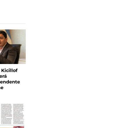
Kicillof
erá
tendente
ne