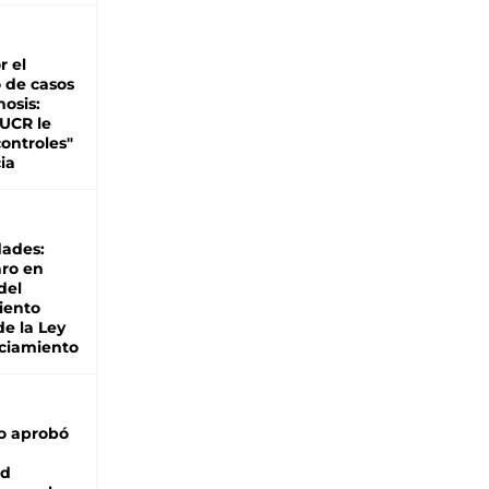
r el
 de casos
nosis:
 UCR le
ontroles"
ia
dades:
ro en
del
iento
de la Ley
ciamiento
o aprobó
ad