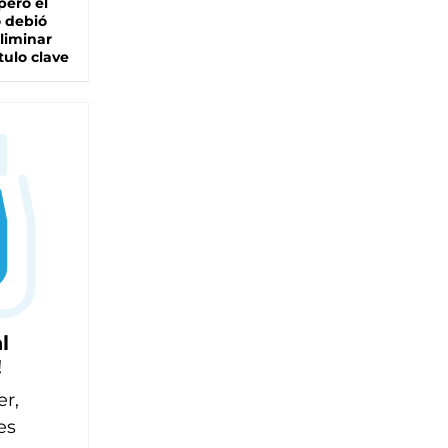
pero el
 debió
liminar
tulo clave
l
!
er,
es