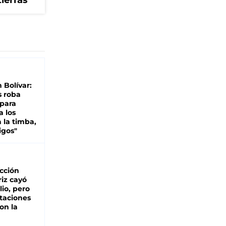
tierras
n Bolívar:
s roba
 para
a los
 la timba,
igos"
cción
iz cayó
lio, pero
rtaciones
on la
d