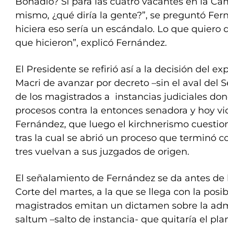
Bonadio? Si para las cuatro vacantes en la Cám
mismo, ¿qué diría la gente?”, se preguntó Fern
hiciera eso sería un escándalo. Lo que quiero d
que hicieron”, explicó Fernández.
El Presidente se refirió así a la decisión del e
Macri de avanzar por decreto –sin el aval del 
de los magistrados a instancias judiciales do
procesos contra la entonces senadora y hoy vi
Fernández, que luego el kirchnerismo cuestion
tras la cual se abrió un proceso que terminó c
tres vuelvan a sus juzgados de origen.
El señalamiento de Fernández se da antes de la
Corte del martes, a la que se llega con la posi
magistrados emitan un dictamen sobre la admi
saltum –salto de instancia- que quitaría el pla