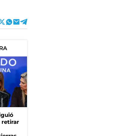
ORA
iguió
retirar