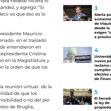
ara Federal hiciera lo
ández, y agregó: “Si
ecir es que eso es lo
Alerta po
aumento
de triqui
desde la
exigen "c
xpresidente Mauricio
a provinc
Senado- en el traslado
nde entendieron en
cepresidenta Cristina
Universi
ó en la Magistratura y
nuevo pa
reclamo 
on la orden de que los
cumplim
efectivo 
de Finan
 reunión-virtual- de la
bilidad de que los
El Senad
sibilidad o no del per
la ley de
nteo de Bruglia,
propied