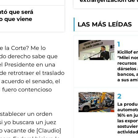
extranjerización de 
ntó que será
o que viene
LAS MÁS LEÍDAS
e la Corte? Me lo
Kicillof e
ado derecho sabe que
"Milei no
recursos
 el Presidente en una
dárselos 
e retrotraer el traslado
bancos, a
a sus am
 acuerdo el senado, el
l fuero contencioso
La produ
automotr
stablecer un orden
16% en ju
las expo
si yo buscara un juez
sostuvier
o vacante de [Claudio]
activida