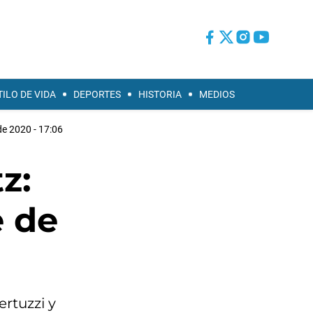
TILO DE VIDA
DEPORTES
HISTORIA
MEDIOS
de 2020 - 17:06
z:
e de
ertuzzi y