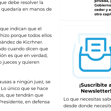
privada, 
que debe resolver la
Gobierno
e quedaría en manos de
ceder y e
otro capí
 que indican que el
 hizo porque todos ellos
nández de Kicrhner.
ndo cuando dicen que
ión es que en verdad,
o jueces y quieren
ausas a ningún juez, se
¡Suscribite a
a. Lo único que se hace
Newsletter
dos, que tendrán que
Lo que necesitas sab
 Presidente, en defensa
desde donde necesit