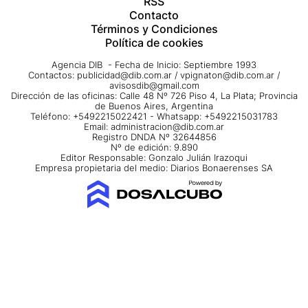
RSS
Contacto
Términos y Condiciones
Política de cookies
Agencia DIB - Fecha de Inicio: Septiembre 1993
Contactos:
publicidad@dib.com.ar
/
vpignaton@dib.com.ar
/
avisosdib@gmail.com
Dirección de las oficinas: Calle 48 Nº 726 Piso 4, La Plata; Provincia
de Buenos Aires, Argentina
Teléfono: +5492215022421 - Whatsapp: +5492215031783
Email:
administracion@dib.com.ar
Registro DNDA Nº 32644856
Nº de edición: 9.890
Editor Responsable: Gonzalo Julián Irazoqui
Empresa propietaria del medio: Diarios Bonaerenses SA