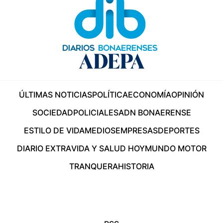
ÚLTIMAS NOTICIAS
POLÍTICA
ECONOMÍA
OPINIÓN
SOCIEDAD
POLICIALES
ADN BONAERENSE
ESTILO DE VIDA
MEDIOS
EMPRESAS
DEPORTES
DIARIO EXTRA
VIDA Y SALUD HOY
MUNDO MOTOR
TRANQUERA
HISTORIA