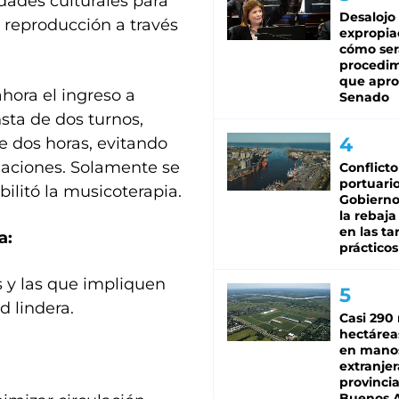
idades culturales para
Desalojo
 reproducción a través
expropia
cómo ser
procedi
que apro
ahora el ingreso a
Senado
sta de dos turnos,
 dos horas, evitando
maciones. Solamente se
Conflicto
portuario
litó la musicoterapia.
Gobierno 
la rebaja
en las tar
a:
prácticos
s y las que impliquen
 lindera.
Casi 290 
hectárea
en mano
extranjer
provinci
Buenos A