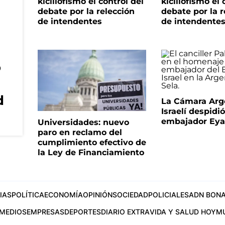
kicillofismo el control del
kicillofismo el 
debate por la relección
debate por la r
de intendentes
de intendente
o
d
La Cámara Arg
Israelí despidió
embajador Eyal
Universidades: nuevo
paro en reclamo del
cumplimiento efectivo de
la Ley de Financiamiento
IAS
POLÍTICA
ECONOMÍA
OPINIÓN
SOCIEDAD
POLICIALES
ADN BONA
MEDIOS
EMPRESAS
DEPORTES
DIARIO EXTRA
VIDA Y SALUD HOY
M