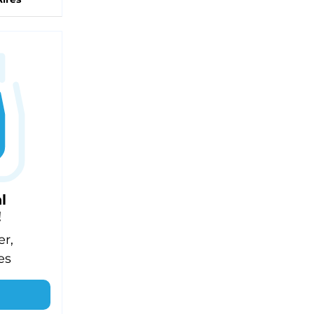
l
!
er,
es