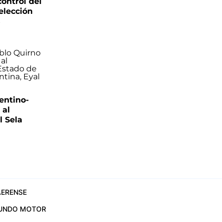
control del
elección
s
entino-
 al
 Sela
ERENSE
UNDO MOTOR