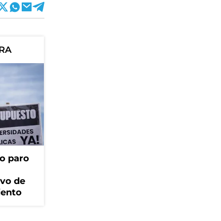
ORA
o paro
ivo de
iento