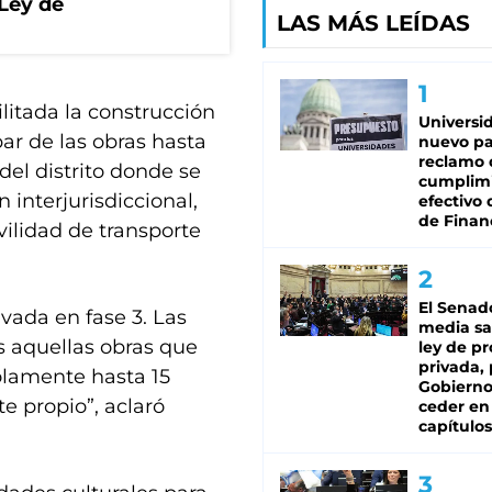
 Ley de
LAS MÁS LEÍDAS
litada la construcción
Universi
par de las obras hasta
nuevo pa
reclamo 
del distrito donde se
cumplim
 interjurisdiccional,
efectivo 
de Finan
ilidad de transporte
El Senad
ivada en fase 3. Las
media sa
as aquellas obras que
ley de p
privada, 
olamente hasta 15
Gobierno
e propio”, aclaró
ceder en
capítulos