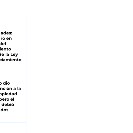
dades:
ro en
del
iento
de la Ley
ciamiento
o dio
nción a la
ropiedad
pero el
 debió
 dos