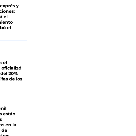
 exprés y
ciones:
á el
miento
bó el
: el
oficializó
 del 20%
ifas de los
mil
s están
s
as en la
a de
ires