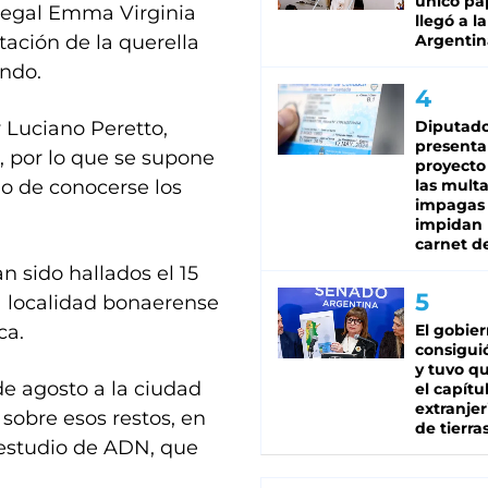
único pa
 Legal Emma Virginia
llegó a la
ación de la querella
Argentin
ndo.
 Luciano Peretto,
Diputado
presenta
, por lo que se supone
proyecto
o de conocerse los
las mult
impagas
impidan 
carnet d
n sido hallados el 15
a localidad bonaerense
ca.
El gobie
consiguió
y tuvo qu
de agosto a la ciudad
el capítu
extranjer
 sobre esos restos, en
de tierra
 estudio de ADN, que