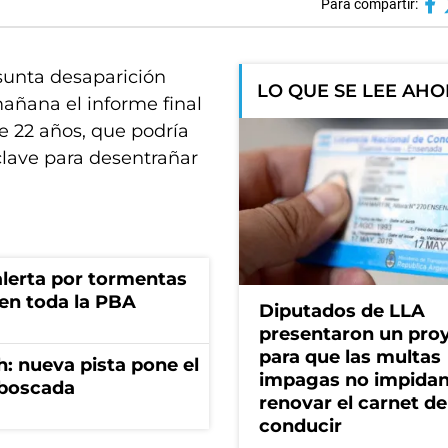
Para compartir:
esunta desaparición
LO QUE SE LEE AH
mañana el informe final
de 22 años, que podría
clave para desentrañar
 alerta por tormentas
 en toda la PBA
Diputados de LLA
presentaron un pro
para que las multas
: nueva pista pone el
impagas no impida
mboscada
renovar el carnet de
conducir