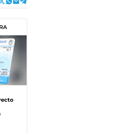
ORA
yecto
n