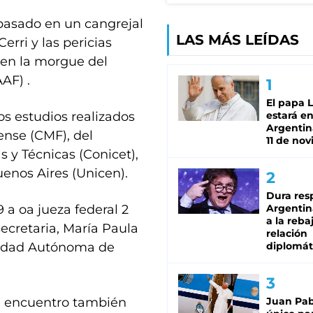
pasado en un cangrejal
LAS MÁS LEÍDAS
rri y las pericias
 en la morgue del
AF) .
El papa 
os estudios realizados
estará en
Argentina
nse (CMF), del
11 de no
s y Técnicas (Conicet),
uenos Aires (Unicen).
Dura res
9 a oa jueza federal 2
Argentina
a la reba
ecretaria, María Paula
relación
Ciudad Autónoma de
diplomát
el encuentro también
Juan Pabl