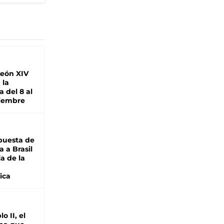
León XIV
 la
 del 8 al
viembre
puesta de
 a Brasil
ja de la
ica
o II, el