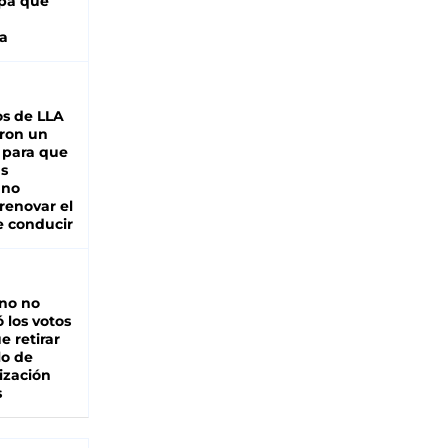
pa que
a
s de LLA
ron un
 para que
as
 no
renovar el
e conducir
rno no
 los votos
e retirar
lo de
ización
s