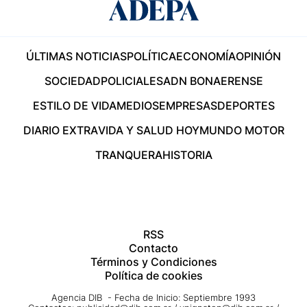
ÚLTIMAS NOTICIAS
POLÍTICA
ECONOMÍA
OPINIÓN
SOCIEDAD
POLICIALES
ADN BONAERENSE
ESTILO DE VIDA
MEDIOS
EMPRESAS
DEPORTES
DIARIO EXTRA
VIDA Y SALUD HOY
MUNDO MOTOR
TRANQUERA
HISTORIA
RSS
Contacto
Términos y Condiciones
Política de cookies
Agencia DIB - Fecha de Inicio: Septiembre 1993