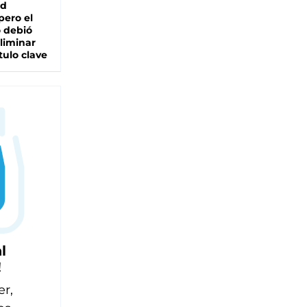
ad
pero el
 debió
liminar
tulo clave
l
!
er,