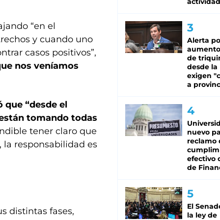
activida
ajando “en el
trechos y cuando uno
Alerta po
aumento
trar casos positivos”,
de triqui
 que nos veníamos
desde la
exigen "c
a provinc
ó que “desde el
e están tomando todas
Universi
ndible tener claro que
nuevo pa
reclamo 
 la responsabilidad es
cumplim
efectivo 
de Finan
El Senad
 distintas fases,
la ley de