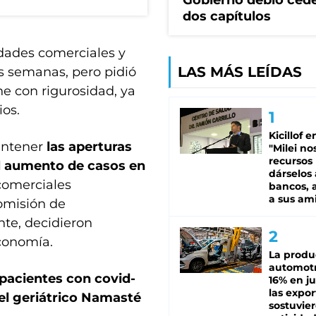
Gobierno debió ced
dos capítulos
vidades comerciales y
LAS MÁS LEÍDAS
as semanas, pero pidió
ne con rigurosidad, ya
ios.
Kicillof e
antener
las aperturas
"Milei no
recursos
l aumento de casos en
dárselos 
comerciales
bancos, a
a sus am
comisión de
te, decidieron
economía.
La produ
automotr
 pacientes con covid-
16% en ju
las expo
 el geriátrico Namasté
sostuvier