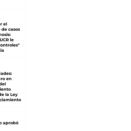
d
r el
 de casos
nosis:
 UCR le
ontroles"
ia
dades:
ro en
del
iento
de la Ley
ciamiento
o aprobó