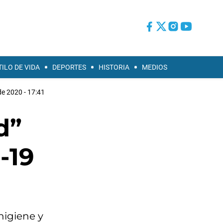
TILO DE VIDA
DEPORTES
HISTORIA
MEDIOS
 de 2020 - 17:41
d”
-19
higiene y