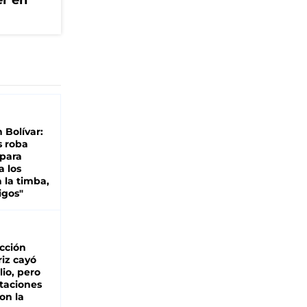
er en
n Bolívar:
s roba
 para
a los
 la timba,
igos"
cción
iz cayó
lio, pero
rtaciones
on la