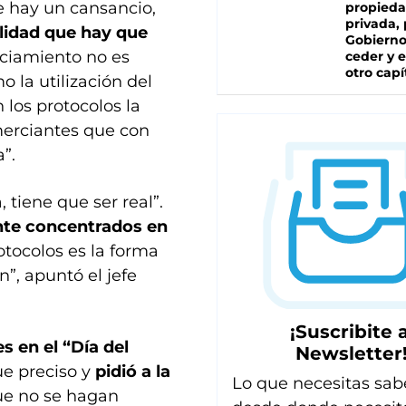
e hay un cansancio,
propied
privada, 
lidad que hay que
Gobierno
nciamiento no es
ceder y e
otro capí
 la utilización del
 los protocolos la
merciantes que con
”.
tiene que ser real”.
te concentrados en
tocolos es la forma
”, apuntó el jefe
¡Suscribite a
s en el “Día del
Newsletter
e preciso y
pidió a la
Lo que necesitas sab
que no se hagan