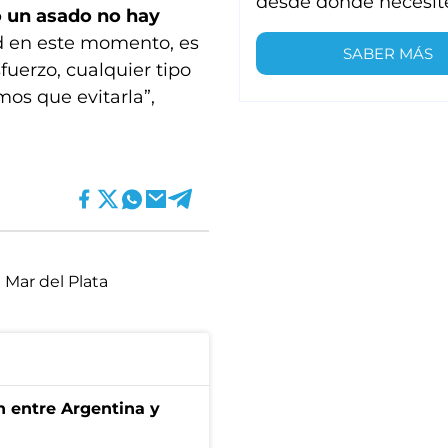
desde donde necesit
o un asado no hay
 en este momento, es
SABER MÁS
uerzo, cualquier tipo
os que evitarla”,
Mar del Plata
ón entre Argentina y