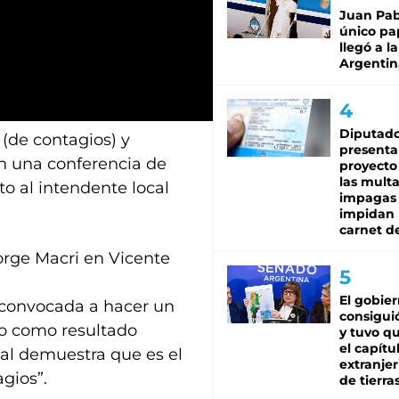
Juan Pabl
único pa
llegó a la
Argentin
Diputado
(de contagios) y
presenta
en una conferencia de
proyecto
las mult
o al intendente local
impagas
impidan 
carnet d
Jorge Macri en Vicente
El gobie
 convocada a hacer un
consiguió
do como resultado
y tuvo qu
el capítu
nal demuestra que es el
extranjer
gios”.
de tierra