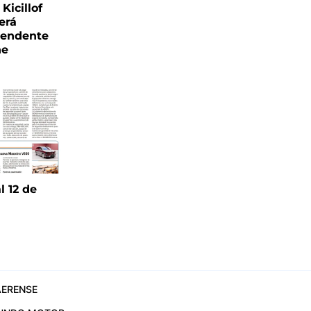
Kicillof
erá
tendente
ne
l 12 de
6
ERENSE