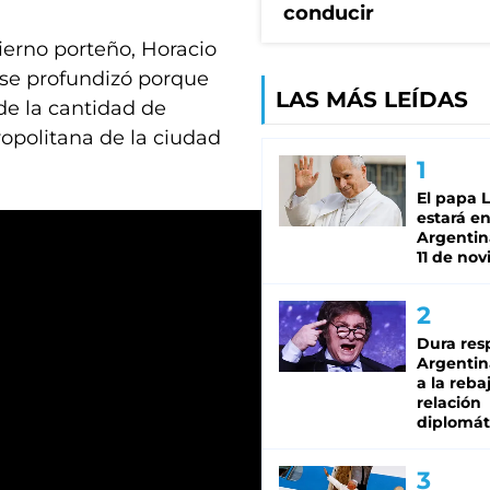
conducir
bierno porteño, Horacio
 se profundizó porque
LAS MÁS LEÍDAS
de la cantidad de
ropolitana de la ciudad
El papa 
estará en
Argentina
11 de no
Dura res
Argentina
a la reba
relación
diplomát