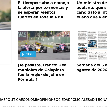
El tiempo: sube a naranja
Un ministro de 
la alerta por tormentas y
adelantó que s
se esperan vientos
candidato a in
fuertes en toda la PBA
el año que vie
VIDEO
¡Te pasaste, Franco! Una
Semana del 6 a
maniobra de Colapinto
agosto de 202
fue la mejor de julio en
Fórmula 1
IAS
POLÍTICA
ECONOMÍA
OPINIÓN
SOCIEDAD
POLICIALES
ADN BONA