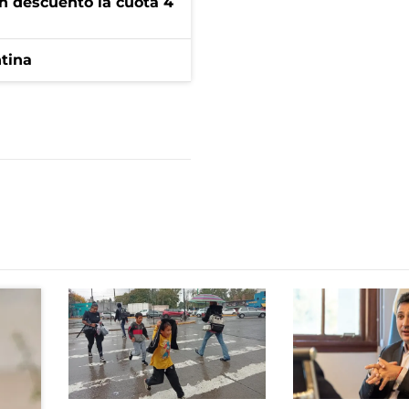
n descuento la cuota 4
ntina