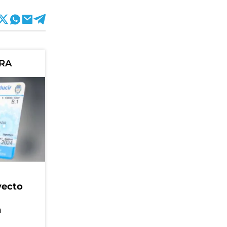
ORA
yecto
n