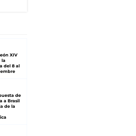
León XIV
 la
 del 8 al
viembre
puesta de
 a Brasil
ja de la
ica