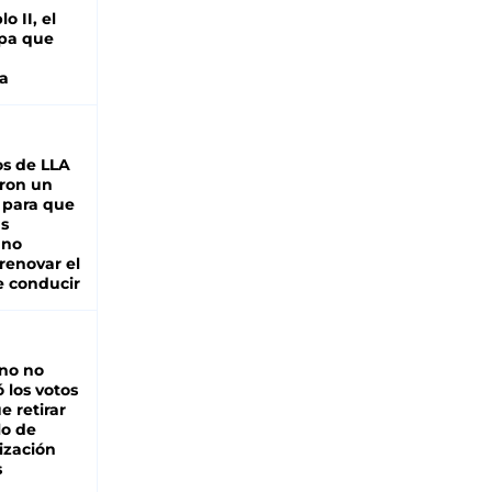
o II, el
pa que
a
s de LLA
ron un
 para que
as
 no
renovar el
e conducir
rno no
 los votos
e retirar
lo de
ización
s