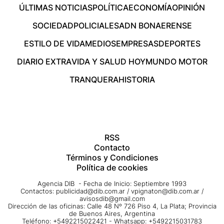
ÚLTIMAS NOTICIAS
POLÍTICA
ECONOMÍA
OPINIÓN
SOCIEDAD
POLICIALES
ADN BONAERENSE
ESTILO DE VIDA
MEDIOS
EMPRESAS
DEPORTES
DIARIO EXTRA
VIDA Y SALUD HOY
MUNDO MOTOR
TRANQUERA
HISTORIA
RSS
Contacto
Términos y Condiciones
Política de cookies
Agencia DIB - Fecha de Inicio: Septiembre 1993
Contactos:
publicidad@dib.com.ar
/
vpignaton@dib.com.ar
/
avisosdib@gmail.com
Dirección de las oficinas: Calle 48 Nº 726 Piso 4, La Plata; Provincia
de Buenos Aires, Argentina
Teléfono: +5492215022421 - Whatsapp: +5492215031783