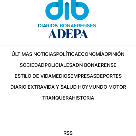
ÚLTIMAS NOTICIAS
POLÍTICA
ECONOMÍA
OPINIÓN
SOCIEDAD
POLICIALES
ADN BONAERENSE
ESTILO DE VIDA
MEDIOS
EMPRESAS
DEPORTES
DIARIO EXTRA
VIDA Y SALUD HOY
MUNDO MOTOR
TRANQUERA
HISTORIA
RSS