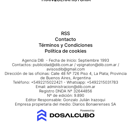
RSS
Contacto
Términos y Condiciones
Política de cookies
Agencia DIB - Fecha de Inicio: Septiembre 1993
Contactos:
publicidad@dib.com.ar
/
vpignaton@dib.com.ar
/
avisosdib@gmail.com
Dirección de las oficinas: Calle 48 Nº 726 Piso 4, La Plata; Provincia
de Buenos Aires, Argentina
Teléfono: +5492215022421 - Whatsapp: +5492215031783
Email:
administracion@dib.com.ar
Registro DNDA Nº 32644856
Nº de edición: 9.890
Editor Responsable: Gonzalo Julián Irazoqui
Empresa propietaria del medio: Diarios Bonaerenses SA