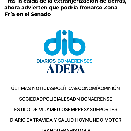
Tras la caída de la extranjerización de tierras,
ahora advierten que podría frenarse Zona
Fría en el Senado
ÚLTIMAS NOTICIAS
POLÍTICA
ECONOMÍA
OPINIÓN
SOCIEDAD
POLICIALES
ADN BONAERENSE
ESTILO DE VIDA
MEDIOS
EMPRESAS
DEPORTES
DIARIO EXTRA
VIDA Y SALUD HOY
MUNDO MOTOR
TRANQUERA
HISTORIA