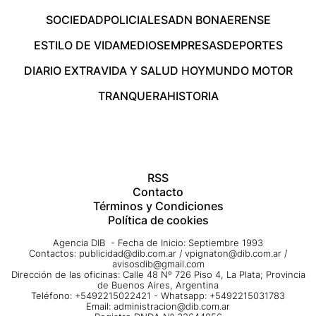
SOCIEDAD
POLICIALES
ADN BONAERENSE
ESTILO DE VIDA
MEDIOS
EMPRESAS
DEPORTES
DIARIO EXTRA
VIDA Y SALUD HOY
MUNDO MOTOR
TRANQUERA
HISTORIA
RSS
Contacto
Términos y Condiciones
Política de cookies
Agencia DIB - Fecha de Inicio: Septiembre 1993
Contactos:
publicidad@dib.com.ar
/
vpignaton@dib.com.ar
/
avisosdib@gmail.com
Dirección de las oficinas: Calle 48 Nº 726 Piso 4, La Plata; Provincia
de Buenos Aires, Argentina
Teléfono: +5492215022421 - Whatsapp: +5492215031783
Email:
administracion@dib.com.ar