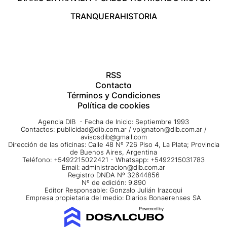
TRANQUERA
HISTORIA
RSS
Contacto
Términos y Condiciones
Política de cookies
Agencia DIB - Fecha de Inicio: Septiembre 1993
Contactos:
publicidad@dib.com.ar
/
vpignaton@dib.com.ar
/
avisosdib@gmail.com
Dirección de las oficinas: Calle 48 Nº 726 Piso 4, La Plata; Provincia
de Buenos Aires, Argentina
Teléfono: +5492215022421 - Whatsapp: +5492215031783
Email:
administracion@dib.com.ar
Registro DNDA Nº 32644856
Nº de edición: 9.890
Editor Responsable: Gonzalo Julián Irazoqui
Empresa propietaria del medio: Diarios Bonaerenses SA