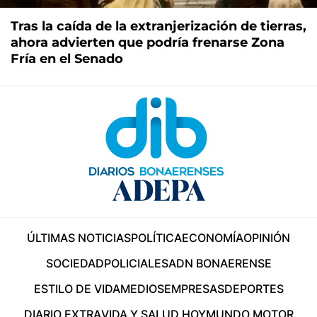
Tras la caída de la extranjerización de tierras,
ahora advierten que podría frenarse Zona
Fría en el Senado
ÚLTIMAS NOTICIAS
POLÍTICA
ECONOMÍA
OPINIÓN
SOCIEDAD
POLICIALES
ADN BONAERENSE
ESTILO DE VIDA
MEDIOS
EMPRESAS
DEPORTES
DIARIO EXTRA
VIDA Y SALUD HOY
MUNDO MOTOR