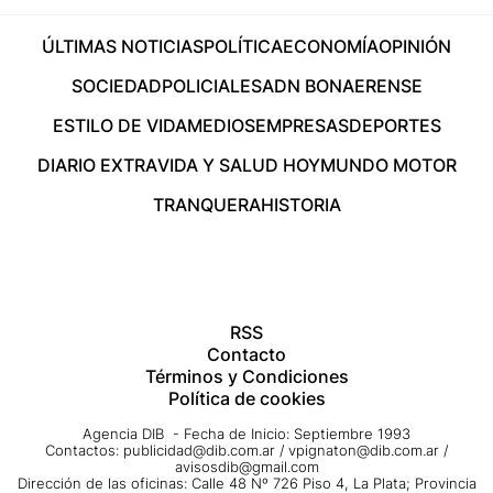
ÚLTIMAS NOTICIAS
POLÍTICA
ECONOMÍA
OPINIÓN
SOCIEDAD
POLICIALES
ADN BONAERENSE
ESTILO DE VIDA
MEDIOS
EMPRESAS
DEPORTES
DIARIO EXTRA
VIDA Y SALUD HOY
MUNDO MOTOR
TRANQUERA
HISTORIA
RSS
Contacto
Términos y Condiciones
Política de cookies
Agencia DIB - Fecha de Inicio: Septiembre 1993
Contactos:
publicidad@dib.com.ar
/
vpignaton@dib.com.ar
/
avisosdib@gmail.com
Dirección de las oficinas: Calle 48 Nº 726 Piso 4, La Plata; Provincia