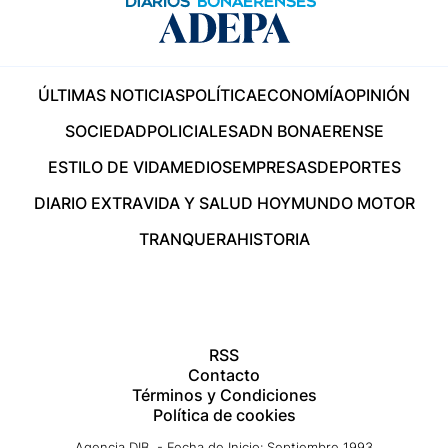
ÚLTIMAS NOTICIAS
POLÍTICA
ECONOMÍA
OPINIÓN
SOCIEDAD
POLICIALES
ADN BONAERENSE
ESTILO DE VIDA
MEDIOS
EMPRESAS
DEPORTES
DIARIO EXTRA
VIDA Y SALUD HOY
MUNDO MOTOR
TRANQUERA
HISTORIA
RSS
Contacto
Términos y Condiciones
Política de cookies
Agencia DIB - Fecha de Inicio: Septiembre 1993