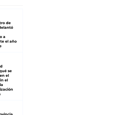
tro de
adelantó
o a
te el año
e
ad
 qué se
en el
in el
la
ización
s
ovincia