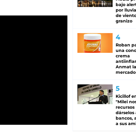
bajo aler
por lluvi
de viento
granizo
Roban pa
una cono
crema
antiinfla
Anmat la 
mercado
Kicillof e
"Milei no
recursos
dárselos 
bancos, a
a sus am