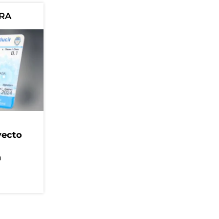
ORA
yecto
n