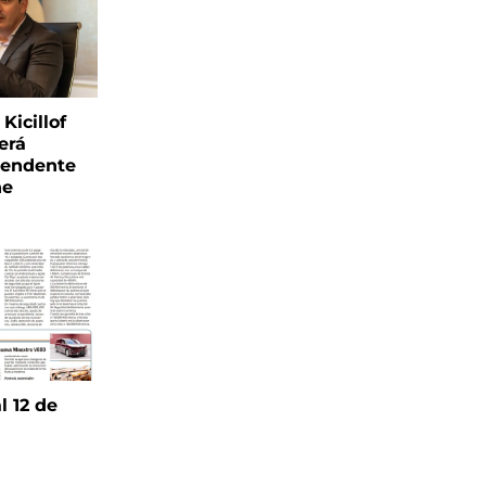
Kicillof
erá
tendente
ne
l 12 de
6