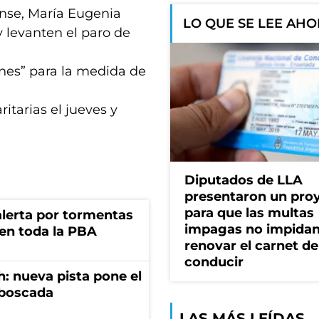
ense, María Eugenia
LO QUE SE LEE AH
 y levanten el paro de
zones” para la medida de
itarias el jueves y
Diputados de LLA
presentaron un pro
para que las multas
 alerta por tormentas
impagas no impida
 en toda la PBA
renovar el carnet de
conducir
: nueva pista pone el
mboscada
LAS MÁS LEÍDAS