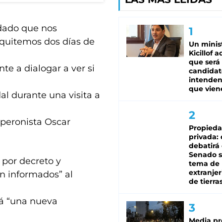
 dado que nos
e quitemos dos días de
Un minis
Kicillof 
que será
te a dialogar a ver si
candidat
intenden
que vien
al durante una visita a
 peronista Oscar
Propied
privada:
debatirá 
Senado s
 por decreto y
tema de 
extranjer
en informados” al
de tierra
rá “una nueva
Media pr