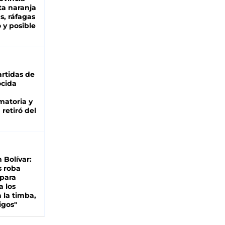
ta naranja
as, ráfagas
 y posible
rtidas de
cida
matoria y
retiró del
n Bolívar:
s roba
 para
a los
 la timba,
igos"