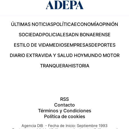
ÚLTIMAS NOTICIAS
POLÍTICA
ECONOMÍA
OPINIÓN
SOCIEDAD
POLICIALES
ADN BONAERENSE
ESTILO DE VIDA
MEDIOS
EMPRESAS
DEPORTES
DIARIO EXTRA
VIDA Y SALUD HOY
MUNDO MOTOR
TRANQUERA
HISTORIA
RSS
Contacto
Términos y Condiciones
Política de cookies
Agencia DIB - Fecha de Inicio: Septiembre 1993