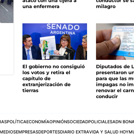
atacó con una tijera a
conductor se s
una enfermera
milagro
El gobierno no consiguió
Diputados de 
los votos y retira el
presentaron u
capítulo de
para que las m
extranjerización de
impagas no im
tierras
renovar el car
conducir
IAS
POLÍTICA
ECONOMÍA
OPINIÓN
SOCIEDAD
POLICIALES
ADN BONA
MEDIOS
EMPRESAS
DEPORTES
DIARIO EXTRA
VIDA Y SALUD HOY
M