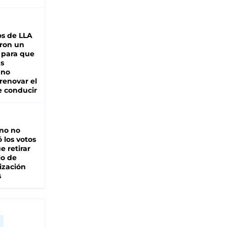
s de LLA
ron un
 para que
as
 no
renovar el
e conducir
rno no
 los votos
e retirar
lo de
ización
s