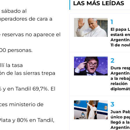
LAS MÁS LEÍDAS
l sábado al
operadores de cara a
El papa 
 reservas no aparece el
estará en
Argentina
11 de no
00 personas.
lí la tasa
Dura res
n de las sierras trepa
Argentina
a la reba
relación
 y en Tandil 69,7%. El
diplomát
ces ministerio de
Juan Pabl
único pa
lata y 80% en Tandil,
llegó a la
Argentin