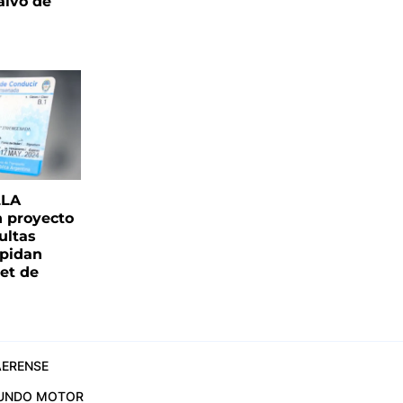
alvó de
LLA
n proyecto
ultas
pidan
net de
ERENSE
UNDO MOTOR