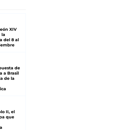
León XIV
 la
 del 8 al
viembre
puesta de
 a Brasil
ja de la
ica
o II, el
pa que
a