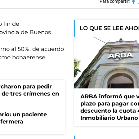
Para compartir:
o fin de
LO QUE SE LEE AH
provincia de Buenos
orno al 50%, de acuerdo
ismo bonaerense.
rcharon para pedir
a de tres crímenes en
ARBA informó que v
plazo para pagar co
descuento la cuota 
ario: un paciente
Inmobiliario Urbano
nfermera