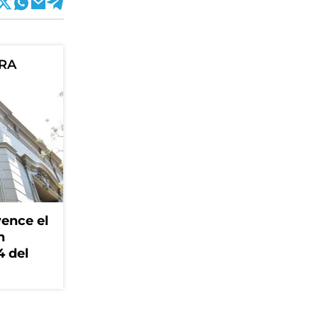
ORA
ence el
n
4 del