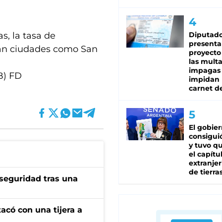
s, la tasa de
Diputado
presenta
can ciudades como San
proyecto
las mult
impagas
B) FD
impidan 
carnet d
El gobie
consiguió
y tuvo qu
el capítu
extranjer
de tierra
seguridad tras una
tacó con una tijera a