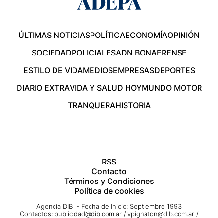
ÚLTIMAS NOTICIAS
POLÍTICA
ECONOMÍA
OPINIÓN
SOCIEDAD
POLICIALES
ADN BONAERENSE
ESTILO DE VIDA
MEDIOS
EMPRESAS
DEPORTES
DIARIO EXTRA
VIDA Y SALUD HOY
MUNDO MOTOR
TRANQUERA
HISTORIA
RSS
Contacto
Términos y Condiciones
Política de cookies
Agencia DIB - Fecha de Inicio: Septiembre 1993
Contactos:
publicidad@dib.com.ar
/
vpignaton@dib.com.ar
/