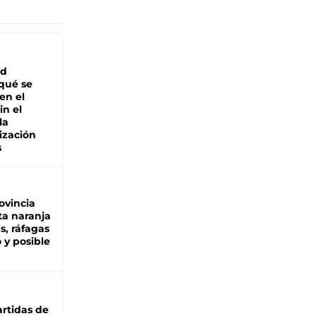
ad
 qué se
en el
in el
la
ización
s
ovincia
ta naranja
as, ráfagas
 y posible
rtidas de