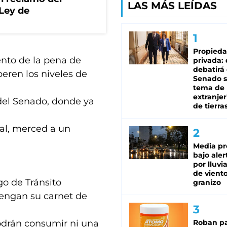
LAS MÁS LEÍDAS
 Ley de
Propied
nto de la pena de
privada:
debatirá 
eren los niveles de
Senado s
tema de 
extranjer
 del Senado, donde ya
de tierra
al, merced a un
Media pr
bajo aler
por lluvi
de viento
go de Tránsito
granizo
tengan su carnet de
podrán consumir ni una
Roban pa