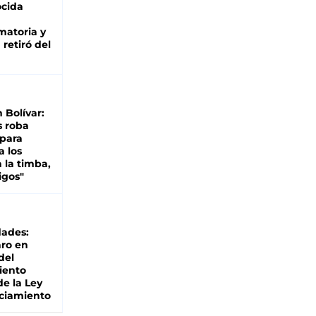
cida
matoria y
retiró del
n Bolívar:
s roba
 para
a los
 la timba,
igos"
dades:
ro en
del
iento
de la Ley
ciamiento