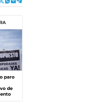
ORA
o paro
ivo de
iento