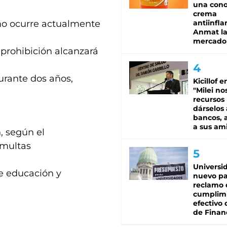
una cono
crema
omo ocurre actualmente
antiinfla
Anmat la 
mercado
 prohibición alcanzará
urante dos años,
Kicillof e
"Milei no
recursos
dárselos 
bancos, a
a sus am
, según el
s multas
Universi
de educación y
nuevo pa
reclamo 
cumplim
efectivo 
de Finan