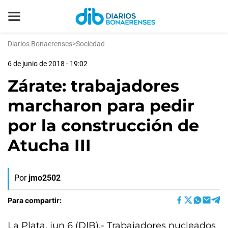
Diarios Bonaerenses
>
Sociedad
6 de junio de 2018 - 19:02
Zárate: trabajadores
marcharon para pedir
por la construcción de
Atucha III
Por
jmo2502
Para compartir:
La Plata, jun 6 (DIB).- Trabajadores nucleados