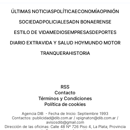
ÚLTIMAS NOTICIAS
POLÍTICA
ECONOMÍA
OPINIÓN
SOCIEDAD
POLICIALES
ADN BONAERENSE
ESTILO DE VIDA
MEDIOS
EMPRESAS
DEPORTES
DIARIO EXTRA
VIDA Y SALUD HOY
MUNDO MOTOR
TRANQUERA
HISTORIA
RSS
Contacto
Términos y Condiciones
Política de cookies
Agencia DIB - Fecha de Inicio: Septiembre 1993
Contactos:
publicidad@dib.com.ar
/
vpignaton@dib.com.ar
/
avisosdib@gmail.com
Dirección de las oficinas: Calle 48 Nº 726 Piso 4, La Plata; Provincia