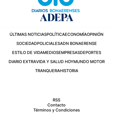
ÚLTIMAS NOTICIAS
POLÍTICA
ECONOMÍA
OPINIÓN
SOCIEDAD
POLICIALES
ADN BONAERENSE
ESTILO DE VIDA
MEDIOS
EMPRESAS
DEPORTES
DIARIO EXTRA
VIDA Y SALUD HOY
MUNDO MOTOR
TRANQUERA
HISTORIA
RSS
Contacto
Términos y Condiciones