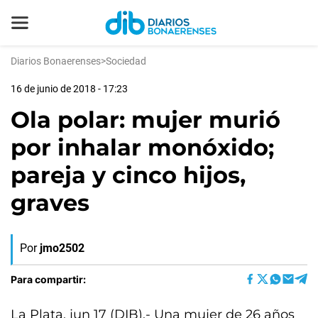
Diarios Bonaerenses
>
Sociedad
16 de junio de 2018 - 17:23
Ola polar: mujer murió
por inhalar monóxido;
pareja y cinco hijos,
graves
Por
jmo2502
Para compartir:
La Plata, jun 17 (DIB).- Una mujer de 26 años