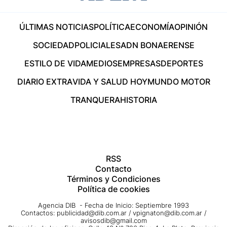
ÚLTIMAS NOTICIAS
POLÍTICA
ECONOMÍA
OPINIÓN
SOCIEDAD
POLICIALES
ADN BONAERENSE
ESTILO DE VIDA
MEDIOS
EMPRESAS
DEPORTES
DIARIO EXTRA
VIDA Y SALUD HOY
MUNDO MOTOR
TRANQUERA
HISTORIA
RSS
Contacto
Términos y Condiciones
Política de cookies
Agencia DIB - Fecha de Inicio: Septiembre 1993
Contactos:
publicidad@dib.com.ar
/
vpignaton@dib.com.ar
/
avisosdib@gmail.com