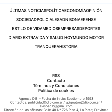
ÚLTIMAS NOTICIAS
POLÍTICA
ECONOMÍA
OPINIÓN
SOCIEDAD
POLICIALES
ADN BONAERENSE
ESTILO DE VIDA
MEDIOS
EMPRESAS
DEPORTES
DIARIO EXTRA
VIDA Y SALUD HOY
MUNDO MOTOR
TRANQUERA
HISTORIA
RSS
Contacto
Términos y Condiciones
Política de cookies
Agencia DIB - Fecha de Inicio: Septiembre 1993
Contactos:
publicidad@dib.com.ar
/
vpignaton@dib.com.ar
/
avisosdib@gmail.com
Dirección de las oficinas: Calle 48 Nº 726 Piso 4, La Plata; Provincia