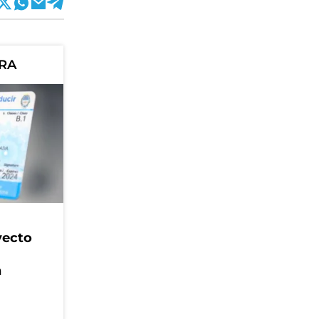
ORA
yecto
n