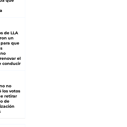
pa que
a
s de LLA
ron un
 para que
as
 no
renovar el
e conducir
rno no
 los votos
e retirar
lo de
ización
s