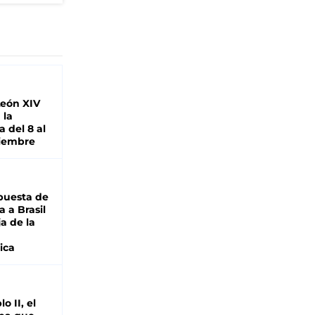
León XIV
 la
 del 8 al
viembre
puesta de
 a Brasil
ja de la
ica
o II, el