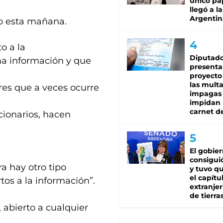
único pa
llegó a la
Argentin
to esta mañana.
o a la
Diputado
ma información y que
presenta
proyecto
las mult
res que a veces ocurre
impagas
impidan 
carnet d
ionarios, hacen
El gobie
consiguió
 hay otro tipo
y tuvo qu
el capítu
tos a la información”.
extranjer
de tierra
abierto a cualquier