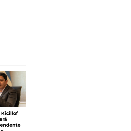
Kicillof
erá
tendente
ne