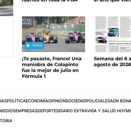
VIDEO
¡Te pasaste, Franco! Una
Semana del 6 a
maniobra de Colapinto
agosto de 202
fue la mejor de julio en
Fórmula 1
IAS
POLÍTICA
ECONOMÍA
OPINIÓN
SOCIEDAD
POLICIALES
ADN BONA
MEDIOS
EMPRESAS
DEPORTES
DIARIO EXTRA
VIDA Y SALUD HOY
M
STORIA