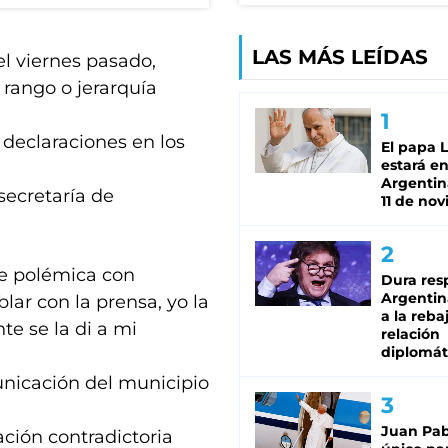
LAS MÁS LEÍDAS
l viernes pasado,
 rango o jerarquía
 declaraciones en los
El papa 
estará en
Argentina
secretaría de
11 de no
te polémica con
Dura res
Argentina
lar con la prensa, yo la
a la reba
nte se la di a mi
relación
diplomát
unicación del municipio
Juan Pabl
ación contradictoria