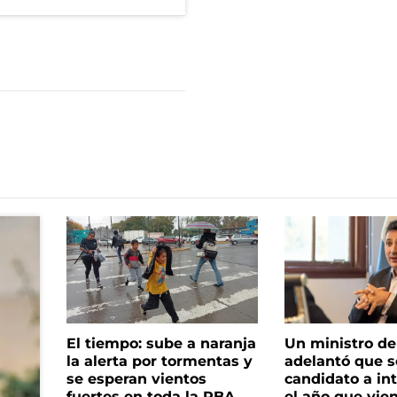
El tiempo: sube a naranja
Un ministro de 
la alerta por tormentas y
adelantó que s
se esperan vientos
candidato a in
fuertes en toda la PBA
el año que vie