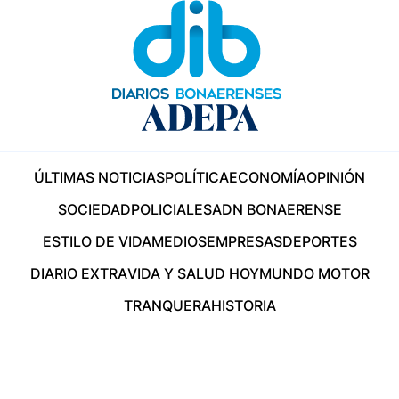
ÚLTIMAS NOTICIAS
POLÍTICA
ECONOMÍA
OPINIÓN
SOCIEDAD
POLICIALES
ADN BONAERENSE
ESTILO DE VIDA
MEDIOS
EMPRESAS
DEPORTES
DIARIO EXTRA
VIDA Y SALUD HOY
MUNDO MOTOR
TRANQUERA
HISTORIA