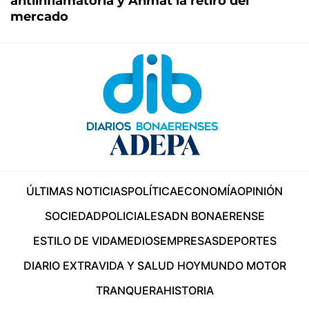
antiinflamatoria y Anmat la retiró del
mercado
ÚLTIMAS NOTICIAS
POLÍTICA
ECONOMÍA
OPINIÓN
SOCIEDAD
POLICIALES
ADN BONAERENSE
ESTILO DE VIDA
MEDIOS
EMPRESAS
DEPORTES
DIARIO EXTRA
VIDA Y SALUD HOY
MUNDO MOTOR
TRANQUERA
HISTORIA