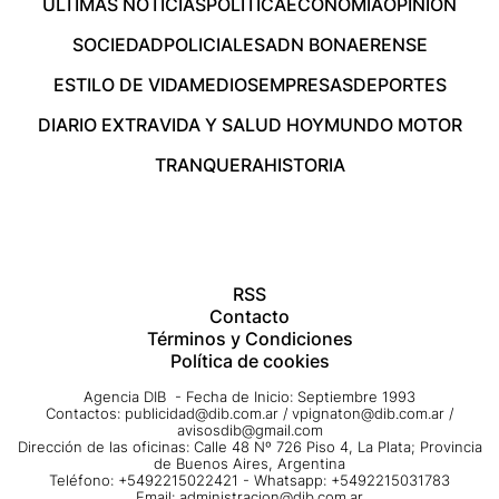
ÚLTIMAS NOTICIAS
POLÍTICA
ECONOMÍA
OPINIÓN
SOCIEDAD
POLICIALES
ADN BONAERENSE
ESTILO DE VIDA
MEDIOS
EMPRESAS
DEPORTES
DIARIO EXTRA
VIDA Y SALUD HOY
MUNDO MOTOR
TRANQUERA
HISTORIA
RSS
Contacto
Términos y Condiciones
Política de cookies
Agencia DIB - Fecha de Inicio: Septiembre 1993
Contactos:
publicidad@dib.com.ar
/
vpignaton@dib.com.ar
/
avisosdib@gmail.com
Dirección de las oficinas: Calle 48 Nº 726 Piso 4, La Plata; Provincia
de Buenos Aires, Argentina
Teléfono: +5492215022421 - Whatsapp: +5492215031783
Email:
administracion@dib.com.ar