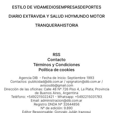
ESTILO DE VIDA
MEDIOS
EMPRESAS
DEPORTES
DIARIO EXTRA
VIDA Y SALUD HOY
MUNDO MOTOR
TRANQUERA
HISTORIA
RSS
Contacto
Términos y Condiciones
Política de cookies
Agencia DIB - Fecha de Inicio: Septiembre 1993
Contactos:
publicidad@dib.com.ar
/
vpignaton@dib.com.ar
/
avisosdib@gmail.com
Dirección de las oficinas: Calle 48 Nº 726 Piso 4, La Plata; Provincia
de Buenos Aires, Argentina
Teléfono: +5492215022421 - Whatsapp: +5492215031783
Email:
administracion@dib.com.ar
Registro DNDA Nº 32644856
Nº de edición: 9.890
Editor Responsable: Gonzalo Julián Irazoqui