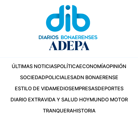
ÚLTIMAS NOTICIAS
POLÍTICA
ECONOMÍA
OPINIÓN
SOCIEDAD
POLICIALES
ADN BONAERENSE
ESTILO DE VIDA
MEDIOS
EMPRESAS
DEPORTES
DIARIO EXTRA
VIDA Y SALUD HOY
MUNDO MOTOR
TRANQUERA
HISTORIA