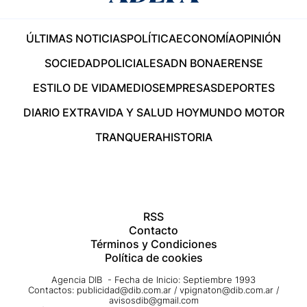
ÚLTIMAS NOTICIAS
POLÍTICA
ECONOMÍA
OPINIÓN
SOCIEDAD
POLICIALES
ADN BONAERENSE
ESTILO DE VIDA
MEDIOS
EMPRESAS
DEPORTES
DIARIO EXTRA
VIDA Y SALUD HOY
MUNDO MOTOR
TRANQUERA
HISTORIA
RSS
Contacto
Términos y Condiciones
Política de cookies
Agencia DIB - Fecha de Inicio: Septiembre 1993
Contactos:
publicidad@dib.com.ar
/
vpignaton@dib.com.ar
/
avisosdib@gmail.com