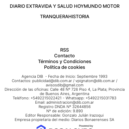
DIARIO EXTRA
VIDA Y SALUD HOY
MUNDO MOTOR
TRANQUERA
HISTORIA
RSS
Contacto
Términos y Condiciones
Política de cookies
Agencia DIB - Fecha de Inicio: Septiembre 1993
Contactos:
publicidad@dib.com.ar
/
vpignaton@dib.com.ar
/
avisosdib@gmail.com
Dirección de las oficinas: Calle 48 Nº 726 Piso 4, La Plata; Provincia
de Buenos Aires, Argentina
Teléfono: +5492215022421 - Whatsapp: +5492215031783
Email:
administracion@dib.com.ar
Registro DNDA Nº 32644856
Nº de edición: 9.890
Editor Responsable: Gonzalo Julián Irazoqui
Empresa propietaria del medio: Diarios Bonaerenses SA