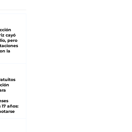
cción
iz cayó
lio, pero
rtaciones
on la
d
atuitos
ción
ara
nses
 17 años:
otarse