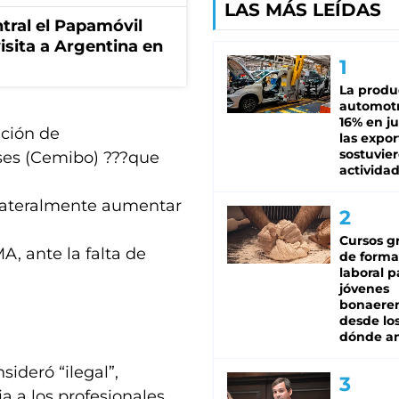
LAS MÁS LEÍDAS
tral el Papamóvil
isita a Argentina en
La produ
automotr
16% en ju
ación de
las expo
sostuvier
es (Cemibo) ???que
activida
ilateralmente aumentar
Cursos gr
A, ante la falta de
de forma
laboral p
jóvenes
bonaere
desde los
dónde an
ideró “ilegal”,
a a los profesionales