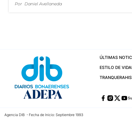
Por
Daniel Avellaneda
ÚLTIMAS NOTIC
ESTILO DE VIDA
TRANQUERA
HI
Su
Agencia DIB - Fecha de Inicio: Septiembre 1993
Contactos:
publicidad@dib.com.ar
/
vpignaton@dib.com.ar
/
avisosdib@gmail
Dirección de las oficinas: Calle 48 Nº 726 Piso 4, La Plata; Provincia de Buen
Teléfono: +5492215022421 - Whatsapp: +5492215031783