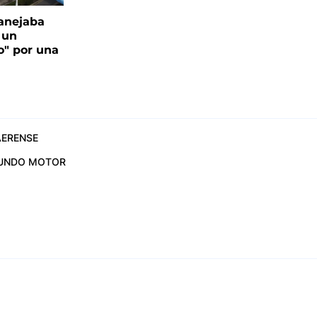
anejaba
 un
o" por una
ERENSE
UNDO MOTOR