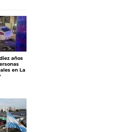
 diez años
personas
iales en La
y