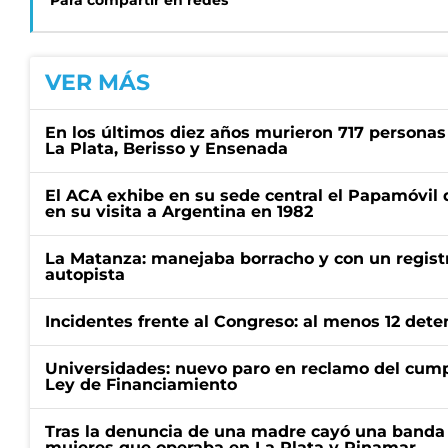
Para compartir en redes
VER MÁS
En los últimos diez años murieron 717 personas 
La Plata, Berisso y Ensenada
El ACA exhibe en su sede central el Papamóvil 
en su visita a Argentina en 1982
La Matanza: manejaba borracho y con un regist
autopista
Incidentes frente al Congreso: al menos 12 dete
Universidades: nuevo paro en reclamo del cump
Ley de Financiamiento
Tras la denuncia de una madre cayó una banda 
mujeres que operaba en La Plata y Pinamar