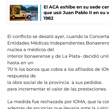
El ACA exhibe en su sede cen
que usó Juan Pablo II en su v
1982
El conflicto se desató ayer, cuando la Concert
Entidades Médicas Independientes Bonaerens
nuclea a médicos del
interior bonaerense y de La Plata- decidió un
hasta en un
70 % los bonos que cobra a los afiliados de IOM
respuesta de
la obra social de la provincia a sus pedidos
para incrementar el valor de las prestaciones.
La medida fue rechazada por IOMA, que la cons
además de anunciar que llevaría ante la justici