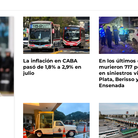
La inflación en CABA
En los últimos
pasó de 1,8% a 2,9% en
murieron 717 
julio
en siniestros v
Plata, Berisso 
Ensenada