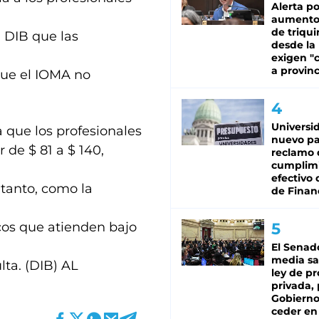
Alerta po
aumento
de triqui
 DIB que las
desde la
exigen "c
a provinc
ue el IOMA no
Universi
 que los profesionales
nuevo pa
 de $ 81 a $ 140,
reclamo 
cumplim
efectivo 
 tanto, como la
de Finan
icos que atienden bajo
El Senad
media sa
lta. (DIB) AL
ley de p
privada, 
Gobierno
ceder en