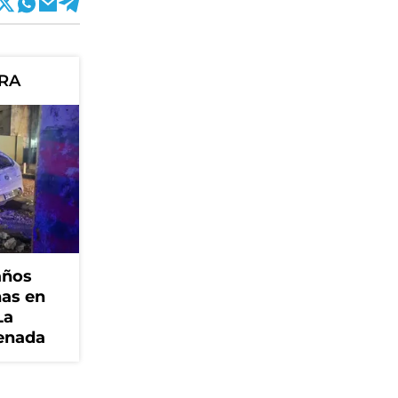
ORA
años
nas en
La
senada