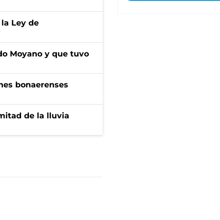
 la Ley de
do Moyano y que tuvo
enes bonaerenses
itad de la lluvia