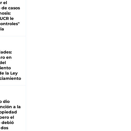
r el
 de casos
nosis:
 UCR le
ontroles"
ia
dades:
ro en
del
iento
de la Ley
ciamiento
o dio
nción a la
ropiedad
pero el
 debió
 dos