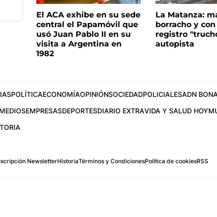
El ACA exhibe en su sede
La Matanza: m
central el Papamóvil que
borracho y con
usó Juan Pablo II en su
registro "truch
visita a Argentina en
autopista
1982
IAS
POLÍTICA
ECONOMÍA
OPINIÓN
SOCIEDAD
POLICIALES
ADN BONA
MEDIOS
EMPRESAS
DEPORTES
DIARIO EXTRA
VIDA Y SALUD HOY
M
STORIA
scripción Newsletter
Historia
Términos y Condiciones
Política de cookies
RSS
.com
os Aires, Argentina