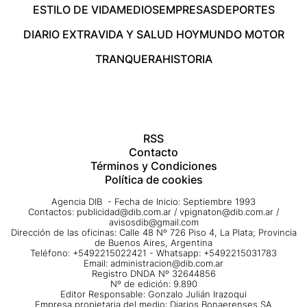
ESTILO DE VIDA
MEDIOS
EMPRESAS
DEPORTES
DIARIO EXTRA
VIDA Y SALUD HOY
MUNDO MOTOR
TRANQUERA
HISTORIA
RSS
Contacto
Términos y Condiciones
Política de cookies
Agencia DIB - Fecha de Inicio: Septiembre 1993
Contactos:
publicidad@dib.com.ar
/
vpignaton@dib.com.ar
/
avisosdib@gmail.com
Dirección de las oficinas: Calle 48 Nº 726 Piso 4, La Plata; Provincia
de Buenos Aires, Argentina
Teléfono: +5492215022421 - Whatsapp: +5492215031783
Email:
administracion@dib.com.ar
Registro DNDA Nº 32644856
Nº de edición: 9.890
Editor Responsable: Gonzalo Julián Irazoqui
Empresa propietaria del medio: Diarios Bonaerenses SA